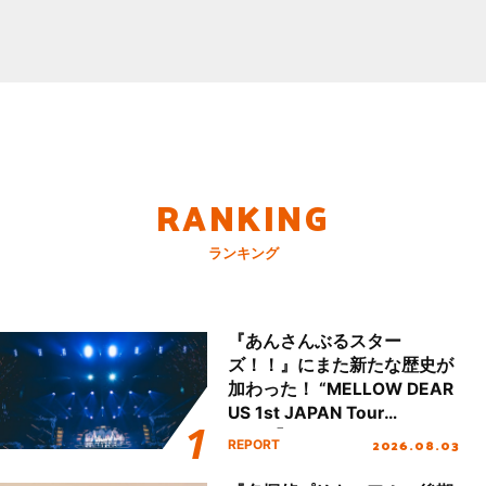
RANKING
ランキング
『あんさんぶるスター
ズ！！』にまた新たな歴史が
加わった！ “MELLOW DEAR
US 1st JAPAN Tour
Final「NICE to meet YOU
2026.08.03
REPORT
!!」Dear 横浜BUNTAI”をレポ
ート!!