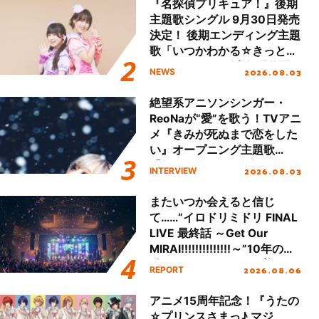
『名探偵プリキュア！』後期
主題歌シングル 9月30日発売
決定！ 後期エンディング主題
歌「いつかわかる☆きっとあ
える」TVサイズ先行配信開
2026.08.03
NEWS
始！
絶望系アニソンシンガー・
ReoNaが“愛”を歌う！TVアニ
メ『きみが死ぬまで恋をした
い』オープニング主題歌
「Amore」インタビュー
2026.08.03
INTERVIEW
またいつか会えると信じ
て……“イロドリミドリ FINAL
LIVE 最終話 ～Get Our
MIRAI!!!!!!!!!!!!!!～”10年の活
動を経てファイナルを迎える
2026.08.06
REPORT
本公演をレポート
アニメ15周年記念！『うたの
☆プリンスさまっ♪ マジ