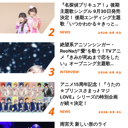
ート!!
『名探偵プリキュア！』後期
主題歌シングル 9月30日発売
決定！ 後期エンディング主題
歌「いつかわかる☆きっとあ
える」TVサイズ先行配信開
2026.08.03
NEWS
始！
絶望系アニソンシンガー・
ReoNaが“愛”を歌う！TVアニ
メ『きみが死ぬまで恋をした
い』オープニング主題歌
「Amore」インタビュー
2026.08.03
INTERVIEW
アニメ15周年記念！『うたの
☆プリンスさまっ♪ マジ
LOVE』シリーズの特別企画
が続々決定！
2026.08.01
NEWS
雨宮天 新しい形のライ