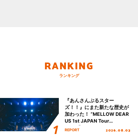
RANKING
ランキング
『あんさんぶるスター
ズ！！』にまた新たな歴史が
加わった！ “MELLOW DEAR
US 1st JAPAN Tour
Final「NICE to meet YOU
2026.08.03
REPORT
!!」Dear 横浜BUNTAI”をレポ