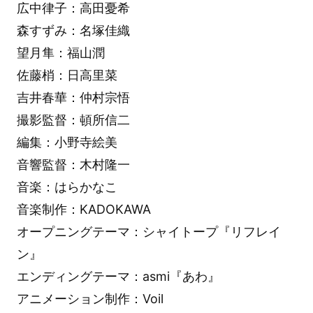
広中律子：高田憂希
森すずみ：名塚佳織
望月隼：福山潤
佐藤梢：日高里菜
吉井春華：仲村宗悟
撮影監督：頓所信二
編集：小野寺絵美
音響監督：木村隆一
音楽：はらかなこ
音楽制作：KADOKAWA
オープニングテーマ：シャイトープ『リフレイ
ン』
エンディングテーマ：asmi『あわ』
アニメーション制作：Voil