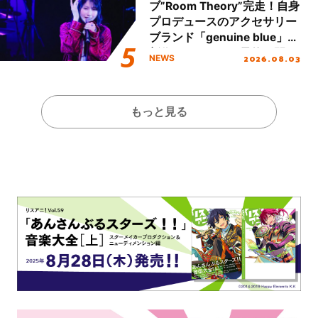
ブ”Room Theory”完走！自身
プロデュースのアクセサリー
ブランド「genuine blue」の
新作アクセサリー予約も開
2026.08.03
NEWS
始！
もっと見る