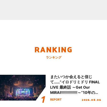
RANKING
ランキング
またいつか会えると信じ
て……“イロドリミドリ FINAL
LIVE 最終話 ～Get Our
MIRAI!!!!!!!!!!!!!!～”10年の活
動を経てファイナルを迎える
2026.08.06
REPORT
本公演をレポート