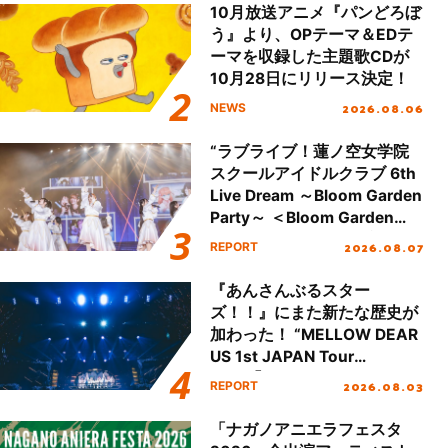
10月放送アニメ『パンどろぼ
う』より、OPテーマ＆EDテ
ーマを収録した主題歌CDが
10月28日にリリース決定！
2026.08.06
NEWS
“ラブライブ！蓮ノ空女学院
スクールアイドルクラブ 6th
Live Dream ～Bloom Garden
Party～ ＜Bloom Garden
Party Stage／埼玉公演＞”
2026.08.07
REPORT
Day.1レポート！
『あんさんぶるスター
ズ！！』にまた新たな歴史が
加わった！ “MELLOW DEAR
US 1st JAPAN Tour
Final「NICE to meet YOU
2026.08.03
REPORT
!!」Dear 横浜BUNTAI”をレポ
ート!!
「ナガノアニエラフェスタ