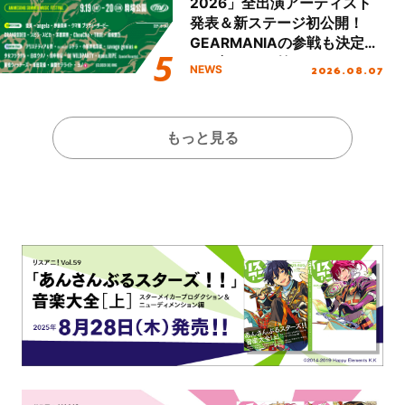
2026」全出演アーティスト
発表＆新ステージ初公開！
GEARMANIAの参戦も決定
し、初となる第3ステージの
2026.08.07
NEWS
全貌が明らかに！
もっと見る