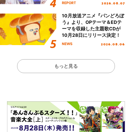
Party Stage／埼玉公演＞”
2026.08.07
REPORT
Day.1レポート！
10月放送アニメ『パンどろぼ
う』より、OPテーマ＆EDテ
ーマを収録した主題歌CDが
10月28日にリリース決定！
2026.08.06
NEWS
もっと見る