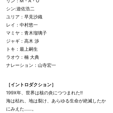
リン：M・A・O
シン:遊佐浩二
ユリア：早見沙織
レイ：中村悠一
マミヤ：青木瑠璃子
ジャギ：高木 渉
トキ：最上嗣生
ラオウ：楠 大典
ナレーション：山寺宏一
［イントロダクション］
199X年、世界は核の炎につつまれた!!
海は枯れ、地は裂け、あらゆる生命が絶滅したか
にみえた……。