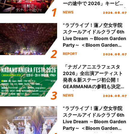
ーの途中で 2026」キービジ
ュアル＆グッズラインナップ
2026.08.07
NEWS
が公開！
“ラブライブ！蓮ノ空女学院
スクールアイドルクラブ 6th
Live Dream ～Bloom Garden
Party～ ＜Bloom Garden
Party Stage／埼玉公演＞”
2026.08.07
REPORT
Day.2レポート！
「ナガノアニエラフェスタ
2026」全出演アーティスト
発表＆新ステージ初公開！
GEARMANIAの参戦も決定
し、初となる第3ステージの
2026.08.07
NEWS
全貌が明らかに！
“ラブライブ！蓮ノ空女学院
スクールアイドルクラブ 6th
Live Dream ～Bloom Garden
Party～ ＜Bloom Garden