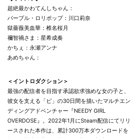
超絶最かわてんしちゃん：
パープル・ロリポップ：川口莉奈
獄薔薇美血華：椎名桜月
禰󠄀智禍さま：星希成奏
かちぇ：永瀬アンナ
あめちゃん：
＜イントロダクション＞
最強の配信者を目指す承認欲求強めな女の子と、
彼女を支える「ピ」の30日間を描いたマルチエン
ディングアドベンチャー『NEEDY GIRL
OVERDOSE』。2022年1月にSteam配信にてリリ
ースされた本作は、累計300万本ダウンロードを