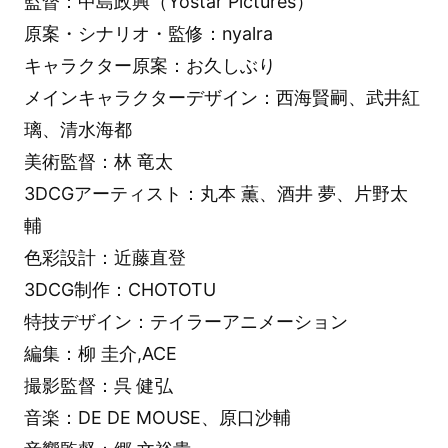
監督：中島政興（Yostar Pictures）
原案・シナリオ・監修：nyalra
キャラクター原案：お久しぶり
メインキャラクターデザイン：西海賢嗣、武井紅
璃、清水海都
美術監督：林 竜太
3DCGアーティスト：丸本 薫、酒井 夢、片野太
輔
色彩設計：近藤直登
3DCG制作：CHOTOTU
特技デザイン：テイラーアニメーション
編集：柳 圭介,ACE
撮影監督：呉 健弘
音楽：DE DE MOUSE、原口沙輔