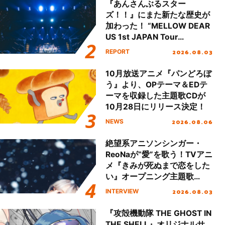
『あんさんぶるスター
ズ！！』にまた新たな歴史が
加わった！ “MELLOW DEAR
US 1st JAPAN Tour
Final「NICE to meet YOU
2026.08.03
REPORT
!!」Dear 横浜BUNTAI”をレポ
ート!!
10月放送アニメ『パンどろぼ
う』より、OPテーマ＆EDテ
ーマを収録した主題歌CDが
10月28日にリリース決定！
2026.08.06
NEWS
絶望系アニソンシンガー・
ReoNaが“愛”を歌う！TVアニ
メ『きみが死ぬまで恋をした
い』オープニング主題歌
「Amore」インタビュー
2026.08.03
INTERVIEW
『攻殻機動隊 THE GHOST IN
THE SHELL』オリジナルサ