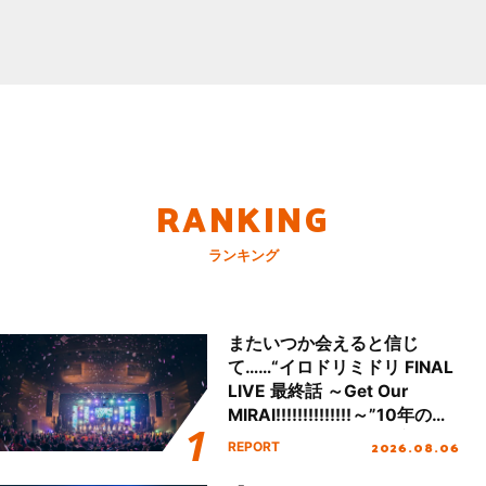
RANKING
ランキング
またいつか会えると信じ
て……“イロドリミドリ FINAL
LIVE 最終話 ～Get Our
MIRAI!!!!!!!!!!!!!!～”10年の活
動を経てファイナルを迎える
2026.08.06
REPORT
本公演をレポート