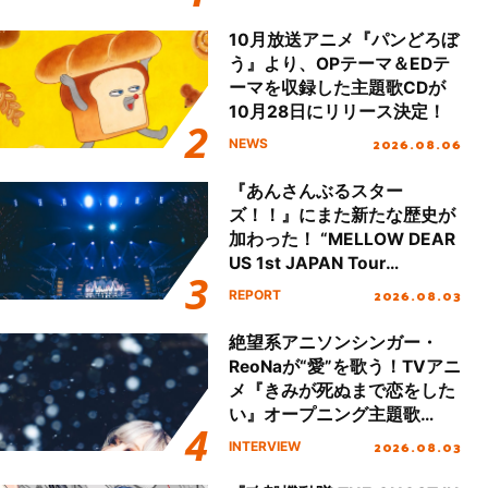
本公演をレポート
10月放送アニメ『パンどろぼ
う』より、OPテーマ＆EDテ
ーマを収録した主題歌CDが
10月28日にリリース決定！
2026.08.06
NEWS
『あんさんぶるスター
ズ！！』にまた新たな歴史が
加わった！ “MELLOW DEAR
US 1st JAPAN Tour
Final「NICE to meet YOU
2026.08.03
REPORT
!!」Dear 横浜BUNTAI”をレポ
ート!!
絶望系アニソンシンガー・
ReoNaが“愛”を歌う！TVアニ
メ『きみが死ぬまで恋をした
い』オープニング主題歌
「Amore」インタビュー
2026.08.03
INTERVIEW