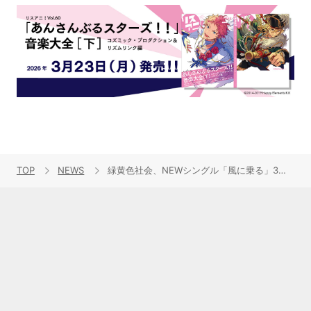
TOP
NEWS
緑黄色社会、NEWシングル「風に乗る」3月18日リリース！収録曲「étoile」が劇場アニメ『パリに咲くエトワール』挿入歌に決定！