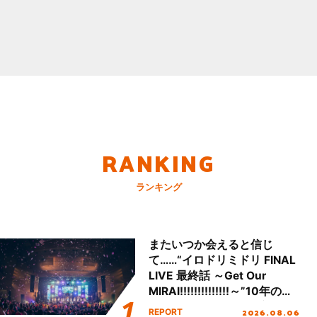
RANKING
ランキング
またいつか会えると信じ
て……“イロドリミドリ FINAL
LIVE 最終話 ～Get Our
MIRAI!!!!!!!!!!!!!!～”10年の活
動を経てファイナルを迎える
2026.08.06
REPORT