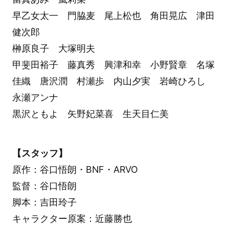
早乙女太一 門脇麦 尾上松也 角田晃広 津田
健次郎
榊原良子 大塚明夫
甲斐田裕子 藤真秀 興津和幸 小野賢章 名塚
佳織 唐沢潤 村瀬歩 内山夕実 岩崎ひろし
永瀬アンナ
黒沢ともよ 矢野妃菜喜 生天目仁美
【スタッフ】
原作：谷口悟朗・BNF・ARVO
監督：谷口悟朗
脚本：吉田玲子
キャラクター原案：近藤勝也