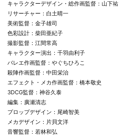
キャラクターデザイン・総作画監督：山下祐
リサーチャー：白土晴一
美術監督：金子雄司
色彩設計：柴田亜紀子
撮影監督：江間常高
キャラクター演出：千羽由利子
バレエ作画監督：やぐちひろこ
殺陣作画監督：中田栄治
エフェクト・メカ作画監督：橋本敬史
3DCG監督：神谷久泰
編集：廣瀬清志
プロップデザイン：尾崎智美
メカデザイン：片貝文洋
音響監督：若林和弘