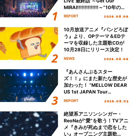
LIVE 最終話 ～Get Our
MIRAI!!!!!!!!!!!!!!～”10年の活
動を経てファイナルを迎える
2026.08.06
REPORT
本公演をレポート
10月放送アニメ『パンどろぼ
う』より、OPテーマ＆EDテ
ーマを収録した主題歌CDが
10月28日にリリース決定！
2026.08.06
NEWS
『あんさんぶるスター
ズ！！』にまた新たな歴史が
加わった！ “MELLOW DEAR
US 1st JAPAN Tour
Final「NICE to meet YOU
2026.08.03
REPORT
!!」Dear 横浜BUNTAI”をレポ
ート!!
絶望系アニソンシンガー・
ReoNaが“愛”を歌う！TVアニ
メ『きみが死ぬまで恋をした
い』オープニング主題歌