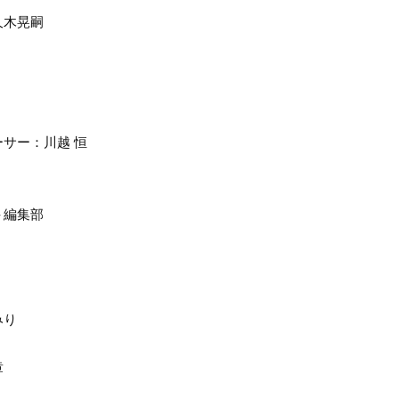
久木晃嗣
サー：川越 恒
＋編集部
みり
章