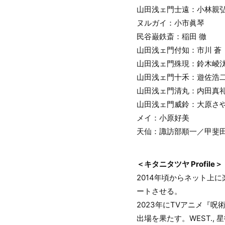
山田浅ェ門士遠：小林親
ヌルガイ：小市眞琴
民谷巌鉄斎：稲田 徹
山田浅ェ門付知：市川 蒼
山田浅ェ門殊現：鈴木崚
山田浅ェ門十禾：遊佐浩
山田浅ェ門清丸：内田真
山田浅ェ門威鈴：大原さ
メイ：小原好美
天仙：諏訪部順一／甲斐
＜キタニタツヤ Profile＞
2014年頃からネット上
ートさせる。
2023年にTVアニメ『
出場を果たす。WEST., 