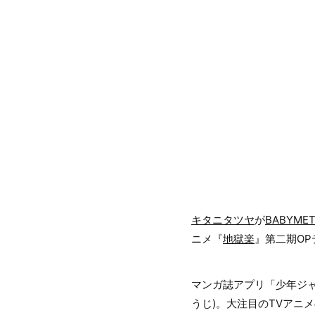
キタニタツヤ
が
BABYMET
ニメ『
地獄楽
』第二期O
マンガ誌アプリ「少年ジャ
うじ)。大注目のTVアニメ