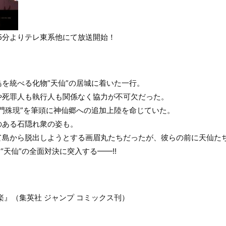
3時45分よりテレ東系他にて放送開始！
を統べる化物”天仙”の居城に着いた一行。
や死罪人も執行人も関係なく協力が不可欠だった。
門殊現”を筆頭に神仙郷への追加上陸を命じていた。
のある石隠れ衆の姿も。
て島から脱出しようとする画眉丸たちだったが、彼らの前に天仙た
“天仙”の全面対決に突入する——!!
楽』（集英社 ジャンプ コミックス刊）