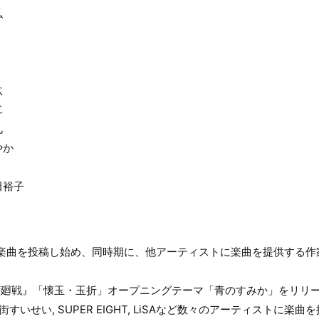
弘
汰
二
礼
やか
田裕子
に楽曲を投稿し始め、同時期に、他アーティストに楽曲を提供する
呪術廻戦』「懐玉・玉折」オープニングテーマ「青のすみか」をリリ
星街すいせい, SUPER EIGHT, LiSAなど数々のアーティストに