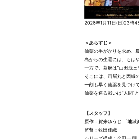
2026年1月11日(日)2
＜あらすじ＞
仙薬の手がかりを求め、島
島からの生還には、もは
一方で、幕府は“山田浅ェ
そこには、画眉丸と因縁
一刻も早く仙薬を見つけ
仙薬を巡る戦いは“人間”と
【スタッフ】
原作：賀来ゆうじ 『地獄
監督：牧田佳織
シリーズ構成：金田一 明