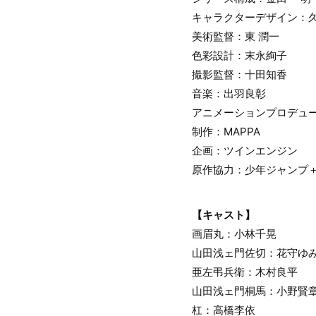
キャラクターデザイン：
美術監督：東 潤一
色彩設計：末永絢子
撮影監督：十田知香
音楽：出羽良彰
アニメーションプロデュー
制作：MAPPA
企画：ツインエンジン
原作協力：少年ジャンプ
【キャスト】
画眉丸：小林千晃
山田浅ェ門佐切：花守ゆ
亜左弔兵衛：木村良平
山田浅ェ門桐馬：小野賢
杠：高橋李依