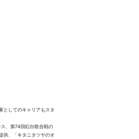
作家としてのキャリアもスタ
ース、第74回紅白歌合戦の
楽曲を提供、「キタニタツヤのオ