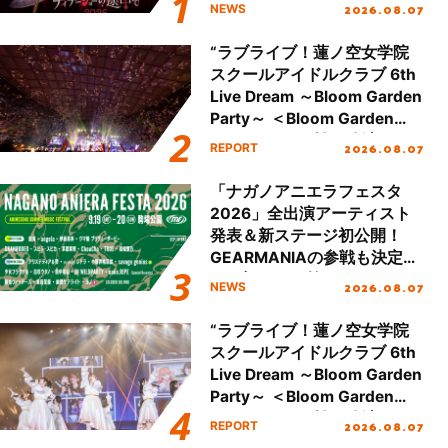
ュアル＆グッズラインナップ
2026.08.07
NEWS
が公開！
“ラブライブ！蓮ノ空女学院
スクールアイドルクラブ 6th
Live Dream ～Bloom Garden
Party～ ＜Bloom Garden
Party Stage／埼玉公演＞”
2026.08.07
REPORT
Day.2レポート！
「ナガノアニエラフェスタ
2026」全出演アーティスト
発表＆新ステージ初公開！
GEARMANIAの参戦も決定
し、初となる第3ステージの
2026.08.07
NEWS
全貌が明らかに！
“ラブライブ！蓮ノ空女学院
スクールアイドルクラブ 6th
Live Dream ～Bloom Garden
Party～ ＜Bloom Garden
Party Stage／埼玉公演＞”
2026.08.07
REPORT
Day.1レポート！