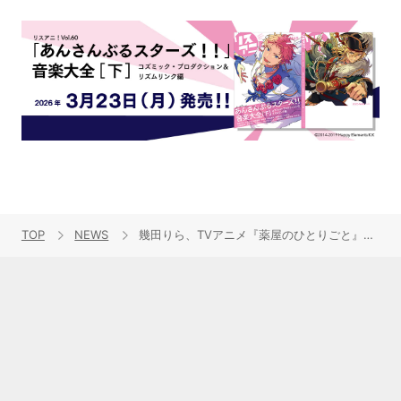
TOP
NEWS
幾田りら、TVアニメ『薬屋のひとりごと』第2期第1クールOP「百花繚乱」の英語Ver「In Bloom」アニメMVをプレミア公開！