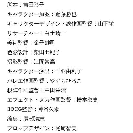
脚本：吉田玲子
キャラクター原案：近藤勝也
キャラクターデザイン・総作画監督：山下祐
リサーチャー：白土晴一
美術監督：金子雄司
色彩設計：柴田亜紀子
撮影監督：江間常高
キャラクター演出：千羽由利子
バレエ作画監督：やぐちひろこ
殺陣作画監督：中田栄治
エフェクト・メカ作画監督：橋本敬史
3DCG監督：神谷久泰
編集：廣瀬清志
プロップデザイン：尾崎智美