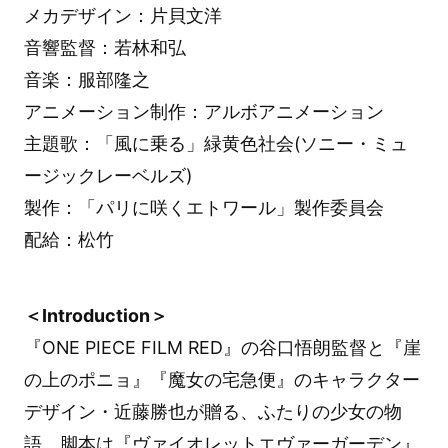
メカデザイン：片貝文洋
音響監督：若林和弘
音楽：服部隆之
アニメーション制作：アルボアニメーション
主題歌：「風に乗る」緑黄色社会(ソニー・ミュ
ージックレーベルズ)
製作：「パリに咲くエトワール」製作委員会
配給：松竹
＜Introduction＞
『ONE PIECE FILM RED』の谷口悟朗監督と『崖
の上のポニョ』『魔女の宅急便』のキャラクター
デザイン・近藤勝也が贈る、ふたりの少女の物
語。脚本は『ヴァイオレットエヴァーガーデン』