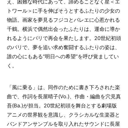
え、困難な時代にあって、諦めることなく星＜エ
トワール＞に手を伸ばそうとするふたりの少女の
物語。画家を夢見るフジコとバレエに心惹かれる
千鶴。横浜で偶然出会ったふたりは、運命に導か
れるようにパリで再会を果たします。20世紀初頭
のパリで、夢を追い求め奮闘するふたりの姿は、
誰の心にもある“明日への希望”を呼び覚ましてい
く。
「風に乗る」は、同作のために書き下ろされた楽
曲で、作詞を長屋晴子(Vo.)、作曲・編曲を穴見真
吾(Ba.)が担当。20世紀初頭を舞台とする劇場版
アニメの世界観を意識し、クラシカルな生楽器と
バンドアンサンブルを取り入れたサウンドに長屋