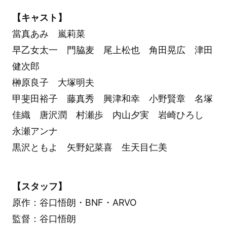
【キャスト】
當真あみ 嵐莉菜
早乙女太一 門脇麦 尾上松也 角田晃広 津田
健次郎
榊原良子 大塚明夫
甲斐田裕子 藤真秀 興津和幸 小野賢章 名塚
佳織 唐沢潤 村瀬歩 内山夕実 岩崎ひろし
永瀬アンナ
黒沢ともよ 矢野妃菜喜 生天目仁美
【スタッフ】
原作：谷口悟朗・BNF・ARVO
監督：谷口悟朗