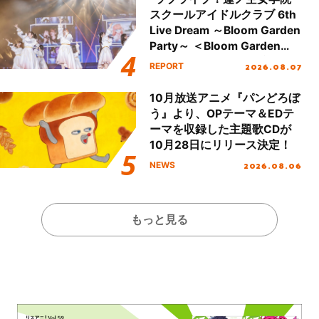
スクールアイドルクラブ 6th
Live Dream ～Bloom Garden
Party～ ＜Bloom Garden
Party Stage／埼玉公演＞”
2026.08.07
REPORT
Day.1レポート！
10月放送アニメ『パンどろぼ
う』より、OPテーマ＆EDテ
ーマを収録した主題歌CDが
10月28日にリリース決定！
2026.08.06
NEWS
もっと見る