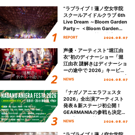
“ラブライブ！蓮ノ空女学院
スクールアイドルクラブ 6th
Live Dream ～Bloom Garden
Party～ ＜Bloom Garden
Party Stage／埼玉公演＞”
2026.08.07
REPORT
Day.2レポート！
声優・アーティスト“堀江由
衣”初のディナーショー「堀
江由衣 謎解きはディナーショ
ーの途中で 2026」キービジ
ュアル＆グッズラインナップ
2026.08.07
NEWS
が公開！
「ナガノアニエラフェスタ
2026」全出演アーティスト
発表＆新ステージ初公開！
GEARMANIAの参戦も決定
し、初となる第3ステージの
2026.08.07
NEWS
全貌が明らかに！
“ラブライブ！蓮ノ空女学院