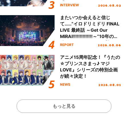
「Amore」インタビュー
2026.08.03
INTERVIEW
またいつか会えると信じ
て……“イロドリミドリ FINAL
LIVE 最終話 ～Get Our
MIRAI!!!!!!!!!!!!!!～”10年の活
動を経てファイナルを迎える
2026.08.06
REPORT
本公演をレポート
アニメ15周年記念！『うたの
☆プリンスさまっ♪ マジ
LOVE』シリーズの特別企画
が続々決定！
2026.08.01
NEWS
もっと見る