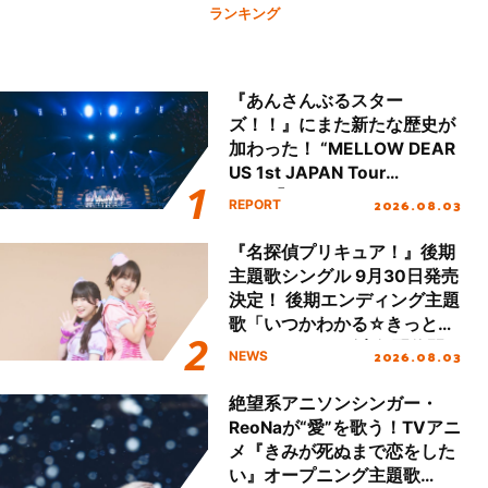
ランキング
『あんさんぶるスター
ズ！！』にまた新たな歴史が
加わった！ “MELLOW DEAR
US 1st JAPAN Tour
Final「NICE to meet YOU
2026.08.03
REPORT
!!」Dear 横浜BUNTAI”をレポ
ート!!
『名探偵プリキュア！』後期
主題歌シングル 9月30日発売
決定！ 後期エンディング主題
歌「いつかわかる☆きっとあ
える」TVサイズ先行配信開
2026.08.03
NEWS
始！
絶望系アニソンシンガー・
ReoNaが“愛”を歌う！TVアニ
メ『きみが死ぬまで恋をした
い』オープニング主題歌