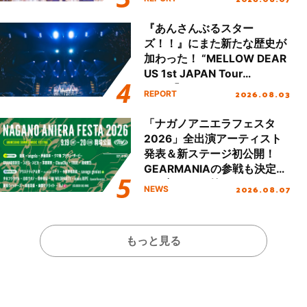
Day.1レポート！
『あんさんぶるスター
ズ！！』にまた新たな歴史が
加わった！ “MELLOW DEAR
US 1st JAPAN Tour
Final「NICE to meet YOU
2026.08.03
REPORT
!!」Dear 横浜BUNTAI”をレポ
ート!!
「ナガノアニエラフェスタ
2026」全出演アーティスト
発表＆新ステージ初公開！
GEARMANIAの参戦も決定
し、初となる第3ステージの
2026.08.07
NEWS
全貌が明らかに！
もっと見る