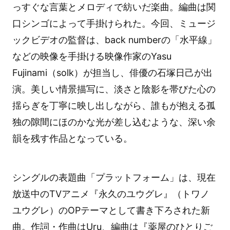
っすぐな言葉とメロディで紡いだ楽曲。編曲は関
口シンゴによって手掛けられた。今回、ミュージ
ックビデオの監督は、back numberの「水平線」
などの映像を手掛ける映像作家のYasu
Fujinami（solk）が担当し、俳優の石塚日己が出
演。美しい情景描写に、淡さと陰影を帯びた心の
揺らぎを丁寧に映し出しながら、誰もが抱える孤
独の隙間にほのかな光が差し込むような、深い余
韻を残す作品となっている。
シングルの表題曲「プラットフォーム」は、現在
放送中のTVアニメ『永久のユウグレ』（トワノ
ユウグレ）のOPテーマとして書き下ろされた新
曲。作詞・作曲はUru、編曲は『薬屋のひとりご