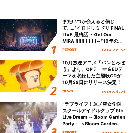
またいつか会えると信じ
て……“イロドリミドリ FINAL
LIVE 最終話 ～Get Our
MIRAI!!!!!!!!!!!!!!～”10年の活
動を経てファイナルを迎える
2026.08.06
REPORT
本公演をレポート
10月放送アニメ『パンどろぼ
う』より、OPテーマ＆EDテ
ーマを収録した主題歌CDが
10月28日にリリース決定！
2026.08.06
NEWS
“ラブライブ！蓮ノ空女学院
スクールアイドルクラブ 6th
Live Dream ～Bloom Garden
Party～ ＜Bloom Garden
Party Stage／埼玉公演＞”
2026.08.07
REPORT