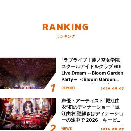
RANKING
ランキング
“ラブライブ！蓮ノ空女学院
スクールアイドルクラブ 6th
Live Dream ～Bloom Garden
Party～ ＜Bloom Garden
Party Stage／埼玉公演＞”
2026.08.07
REPORT
Day.2レポート！
声優・アーティスト“堀江由
衣”初のディナーショー「堀
江由衣 謎解きはディナーショ
ーの途中で 2026」キービジ
ュアル＆グッズラインナップ
2026.08.07
NEWS