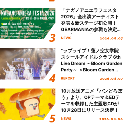
が公開！
「ナガノアニエラフェスタ
2026」全出演アーティスト
発表＆新ステージ初公開！
GEARMANIAの参戦も決定
し、初となる第3ステージの
2026.08.07
NEWS
全貌が明らかに！
“ラブライブ！蓮ノ空女学院
スクールアイドルクラブ 6th
Live Dream ～Bloom Garden
Party～ ＜Bloom Garden
Party Stage／埼玉公演＞”
2026.08.07
REPORT
Day.1レポート！
10月放送アニメ『パンどろぼ
う』より、OPテーマ＆EDテ
ーマを収録した主題歌CDが
10月28日にリリース決定！
2026.08.06
NEWS