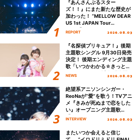
『あんさんぶるスター
ズ！！』にまた新たな歴史が
加わった！ “MELLOW DEAR
US 1st JAPAN Tour
Final「NICE to meet YOU
2026.08.03
REPORT
!!」Dear 横浜BUNTAI”をレポ
ート!!
『名探偵プリキュア！』後期
主題歌シングル 9月30日発売
決定！ 後期エンディング主題
歌「いつかわかる☆きっとあ
える」TVサイズ先行配信開
2026.08.03
NEWS
始！
絶望系アニソンシンガー・
ReoNaが“愛”を歌う！TVアニ
メ『きみが死ぬまで恋をした
い』オープニング主題歌
「Amore」インタビュー
2026.08.03
INTERVIEW
またいつか会えると信じ
て……“イロドリミドリ FINAL