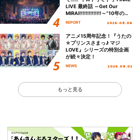
LIVE 最終話 ～Get Our
MIRAI!!!!!!!!!!!!!!～”10年の活
動を経てファイナルを迎える
2026.08.06
REPORT
本公演をレポート
アニメ15周年記念！『うたの
☆プリンスさまっ♪ マジ
LOVE』シリーズの特別企画
が続々決定！
2026.08.01
NEWS
もっと見る