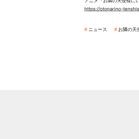
アニメ『お隣の天使様に
https://otonarino-tenshi
ニュース
お隣の天