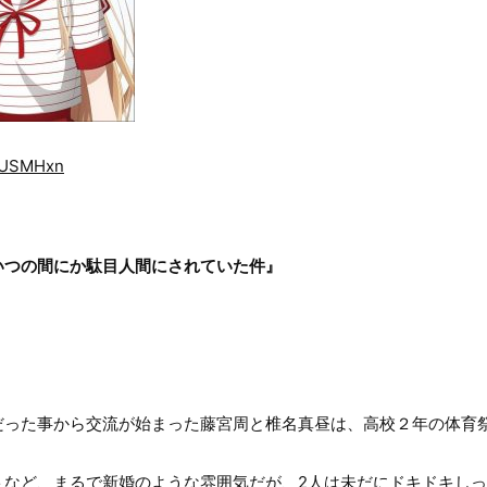
r3USMHxn
いつの間にか駄目人間にされていた件』
だった事から交流が始まった藤宮周と椎名真昼は、高校２年の体育
トなど、まるで新婚のような雰囲気だが、2人は未だにドキドキし