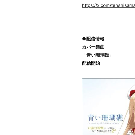
https://x.com/tenshisama
●配信情報
カバー楽曲
「青い珊瑚礁」
配信開始