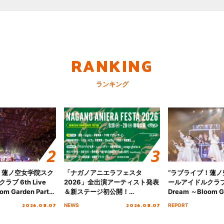
RANKING
ランキング
！蓮ノ空女学院スク
「ナガノアニエラフェスタ
“ラブライブ！蓮
ブ 6th Live
2026」全出演アーティスト発表
ールアイドルクラブ 6
om Garden Party
＆新ステージ初公開！
Dream ～Bloom Ga
arden Party
GEARMANIAの参戦も決定し、
～ ＜Bloom Garde
2026.08.07
2026.08.07
NEWS
REPORT
公演＞” Day.2レポ
初となる第3ステージの全貌が明
Stage／埼玉公演＞”
らかに！
ート！