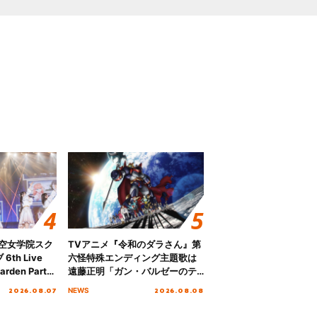
ノ空女学院スク
TVアニメ『令和のダラさん』第
th Live
六怪特殊エンディング主題歌は
rden Party
遠藤正明「ガン・バルゼーのテ
n Party
ーマ」！ノンクレジットエンデ
2026.08.07
2026.08.08
NEWS
 Day.1レポ
ィング映像も公開！