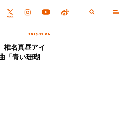
2025.11.06
』椎名真昼アイ
曲「青い珊瑚