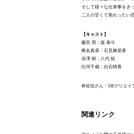
そして様々な出来事をき
二人の甘くて焦れったい
【キャスト】
藤宮 周：坂 泰斗
椎名真昼：石見舞菜香
赤澤 樹：八代 拓
白河千歳：白石晴香
©佐伯さん・SBクリエイ
関連リンク