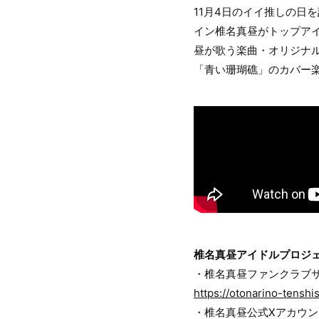
11月4日のイイ推しの日
イン椎名真昼がトップア
昼が歌う楽曲・オリジナ
「青い珊瑚礁」のカバー
椎名真昼アイドルプロジ
・椎名真昼ファンクラブ
https://otonarino-tenshi
・椎名真昼公式Xアカウン