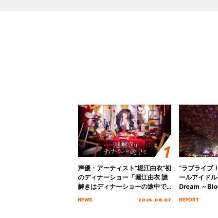
声優・アーティスト“堀江由衣”初
“ラブライブ
のディナーショー「堀江由衣 謎
ールアイドルクラ
解きはディナーショーの途中で
Dream ～Blo
2026」キービジュアル＆グッズ
～ ＜Bloom G
2026.08.07
NEWS
REPORT
ラインナップが公開！
Stage／埼玉
ート！