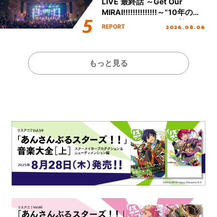
LIVE 最終話 ～Get Our
MIRAI!!!!!!!!!!!!!!～”10年の活
動を経てファイナルを迎える
2026.08.06
REPORT
本公演をレポート
もっと見る