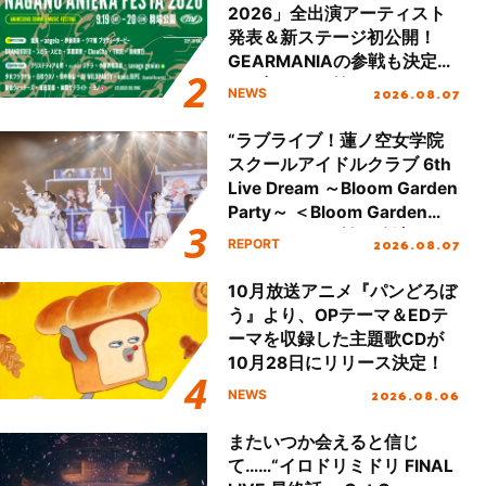
2026」全出演アーティスト
発表＆新ステージ初公開！
GEARMANIAの参戦も決定
し、初となる第3ステージの
2026.08.07
NEWS
全貌が明らかに！
“ラブライブ！蓮ノ空女学院
スクールアイドルクラブ 6th
Live Dream ～Bloom Garden
Party～ ＜Bloom Garden
Party Stage／埼玉公演＞”
2026.08.07
REPORT
Day.1レポート！
10月放送アニメ『パンどろぼ
う』より、OPテーマ＆EDテ
ーマを収録した主題歌CDが
10月28日にリリース決定！
2026.08.06
NEWS
またいつか会えると信じ
て……“イロドリミドリ FINAL