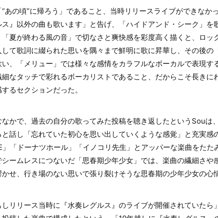
“あの頃”に帰ろう」であること、当時リリースライブができなか
ルス』以外の曲も歌います」と告げ、「ハイドアンド・シーク」を
、「夏が終わる風の音」で切なさと爽快感を彩度高く描くと、ロッ
入して歌詞に綴られた思いを隅々まで鮮明に歌に昇華し、その後の
い、「メリュー」では様々な感情をカラフルなボーカルで表現する。
繊細なタッチで彩れるボーカリストであること、だからこそ長きに
感するセクションだった。
なかで、過去の自分の歌ってみた投稿を聴き返したというSouは、
ると話し「忘れていた初心を思い出していくような感覚」と充実感
VE」「ドーナツホール」「イノコリ先生」とアッパーな楽曲をたた
でシームレスにつないだ「思春期少年少女」では、楽曲の繊細さや
響かせ、行き場のない思いで張り裂けそうな思春期の少年少女の心
しリリース当時に『水奏レグルス』のライブが開催されていたら」