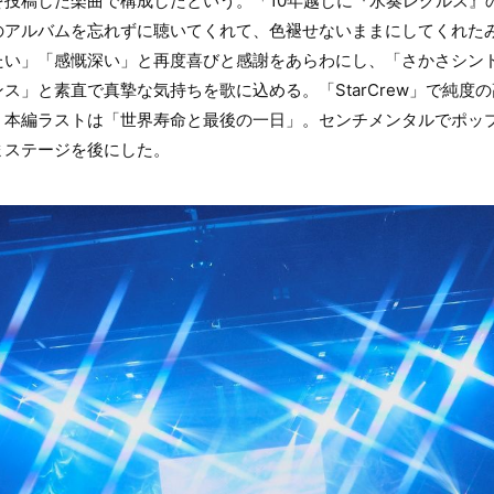
を投稿した楽曲で構成したという。「10年越しに『水奏レグルス』
のアルバムを忘れずに聴いてくれて、色褪せないままにしてくれた
たい」「感慨深い」と再度喜びと感謝をあらわにし、「さかさシン
ス」と素直で真摯な気持ちを歌に込める。「StarCrew」で純度
、本編ラストは「世界寿命と最後の一日」。センチメンタルでポッ
まステージを後にした。