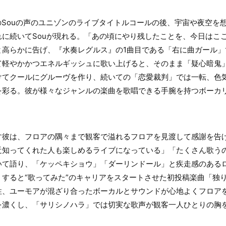
今のSouの声のユニゾンのライブタイトルコールの後、宇宙や夜空を
れに続いてSouが現れる。「あの頃にやり残したことを、今日はこ
と高らかに告げ、『水奏レグルス』の1曲目である「右に曲ガール」
て軽やかかつエネルギッシュに歌い上げると、そのまま「疑心暗鬼
けてクールにグルーヴを作り、続いての「恋愛裁判」では一転、色
を彩る。彼が様々なジャンルの楽曲を歌唱できる手腕を持つボーカ
す彼は、フロアの隅々まで観客で溢れるフロアを見渡して感謝を告げ
近知ってくれた人も楽しめるライブになっている」「たくさん歌う
いて語り、「ケッペキショウ」「ダーリンドール」と疾走感のある
すると“歌ってみた”のキャリアをスタートさせた初投稿楽曲「独
性、ユーモアが混ざり合ったボーカルとサウンドが心地よくフロア
を濃くし、「サリシノハラ」では切実な歌声が観客一人ひとりの胸