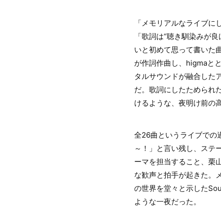
「メモリアルなライブに
「歌詞は“聴き馴染みが良
いと初めて思って書いた曲
が作詞作曲し、higmaと
タルサウンドが融合した
だ。歌詞にしたためられ
けるような、夜明け前の
全26曲というライブでの
～！」と言い残し、ステー
ーマを担当すること、栗山
な歓声と拍手が起きた。
の世界を堂々と示したS
ような一夜だった。