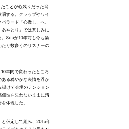
ったことが心残りだった旨
歌唱する。クラップやワイ
クバラード「心做し」へ。
「あやとり」では悲しみに
Souが10年前も今も楽
わたり数多くのリスナーの
10年間で変わったところ
のある穏やかな表情を浮か
み掛けて会場のテンション
感傷性を失わないままに清
情を体現した。
と仮定して組み、2015年