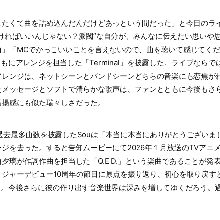
したくて曲を詰め込んだんだけどあっという間だった」と今日のライ
ければいいんじゃない？派閥”な自分が、みんなに伝えたい思いや
」「MCでかっこいいことを言えないので、曲を聴いて感じてくだ
ともにアレンジを担当した「Terminal」を披露した。ライブなら
アレンジは、ネットシーンとバンドシーンどちらの音楽にも恋焦が
たメッセージとソフトで清らかな歌声は、ファンとともに今後もさ
高揚感にも似た瑞々しさだった。
過去最多曲数を披露したSouは「本当に本当にありがとうございま
ジを去った。すると告知ムービーにて2026年１月放送のTVアニ
夕璃が作詞作曲を担当した「Q.E.D.」という楽曲であることが発
メジャーデビュー10周年の節目に原点を振り返り、初心を取り戻す
ou。今後さらに彼の作り出す音楽世界は深みを増してゆくだろう。