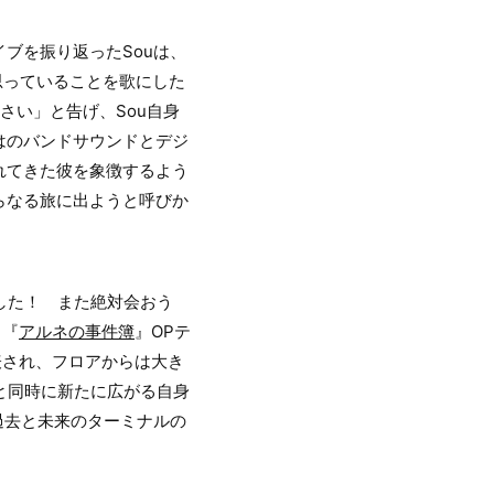
ブを振り返ったSouは、
思っていることを歌にした
さい」と告げ、Sou自身
ではのバンドサウンドとデジ
れてきた彼を象徴するよう
らなる旅に出ようと呼びか
した！ また絶対会おう
メ『
アルネの事件簿
』OPテ
表され、フロアからは大き
と同時に新たに広がる自身
過去と未来のターミナルの