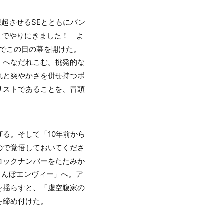
想起させるSEとともにバン
こでやりにきました！ よ
でこの日の幕を開けた。
」へなだれこむ。挑発的な
気と爽やかさを併せ持つボ
リストであることを、冒頭
る。そして「10年前から
ので覚悟しておいてくださ
ロックナンバーをたたみか
りんぼエンヴィー」へ。ア
を揺らすと、「虚空腹家の
を締め付けた。