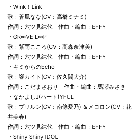
・Wink！Link！
歌：蒼風なな(CV：高橋ミナミ)
作詞：六ツ見純代 作曲・編曲：EFFY
・GR∞VE L∞P
歌：紫雨こころ(CV：高森奈津美)
作詞：六ツ見純代 作曲・編曲：EFFY
・キミからのEcho
歌：響カイト(CV：佐久間大介)
作詞：こだまさおり 作曲・編曲：馬瀬みさき
・なかよしJ(ハート)YFUL
歌：プリルン(CV：南條愛乃) ＆メロロン(CV：花
井美春)
作詞：六ツ見純代 作曲・編曲：EFFY
・Shiny Shiny IDOL