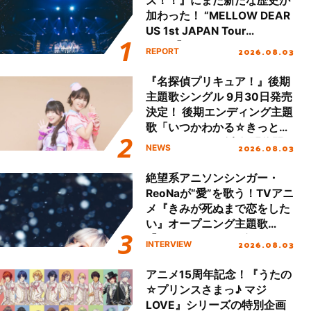
ズ！！』にまた新たな歴史が
加わった！ “MELLOW DEAR
US 1st JAPAN Tour
Final「NICE to meet YOU
2026.08.03
REPORT
!!」Dear 横浜BUNTAI”をレポ
ート!!
『名探偵プリキュア！』後期
主題歌シングル 9月30日発売
決定！ 後期エンディング主題
歌「いつかわかる☆きっとあ
える」TVサイズ先行配信開
2026.08.03
NEWS
始！
絶望系アニソンシンガー・
ReoNaが“愛”を歌う！TVアニ
メ『きみが死ぬまで恋をした
い』オープニング主題歌
「Amore」インタビュー
2026.08.03
INTERVIEW
アニメ15周年記念！『うたの
☆プリンスさまっ♪ マジ
LOVE』シリーズの特別企画