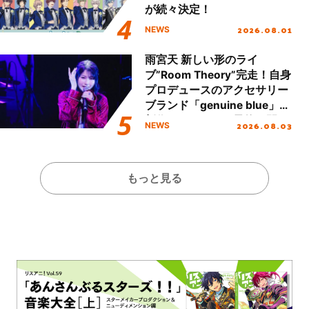
が続々決定！
2026.08.01
NEWS
雨宮天 新しい形のライ
ブ”Room Theory”完走！自身
プロデュースのアクセサリー
ブランド「genuine blue」の
新作アクセサリー予約も開
2026.08.03
NEWS
始！
もっと見る