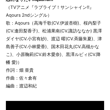
（TVアニメ『ラブライブ！サンシャイン!!』
Aqours 2ndシングル）
歌：Aqours（高海千歌(CV.伊波杏樹)、桜内梨子
(CV.逢田梨香子)、松浦果南(CV.諏訪ななか) 黒澤
ダイヤ(CV.小宮有紗)、渡辺 曜(CV.斉藤朱夏)、津
島善子(CV.小林愛香)、国木田花丸(CV.高槻かな
こ)、小原鞠莉(CV.鈴木愛奈)、黒澤ルビィ(CV.降
幡 愛)）
作詞：畑 亜貴
作曲：佐々倉有
編曲：渡辺和紀