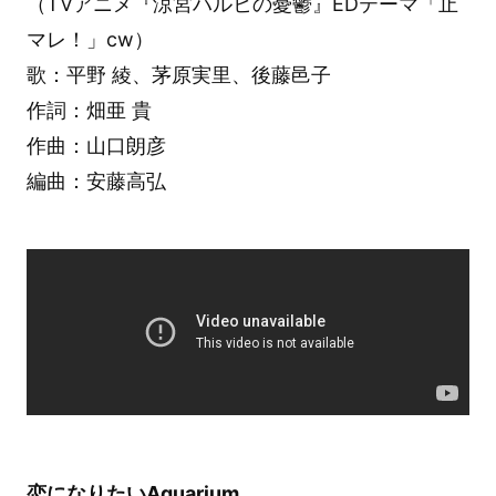
（TVアニメ『涼宮ハルヒの憂鬱』EDテーマ「止
マレ！」cw）
歌：平野 綾、茅原実里、後藤邑子
作詞：畑亜 貴
作曲：山口朗彦
編曲：安藤高弘
恋になりたいAquarium