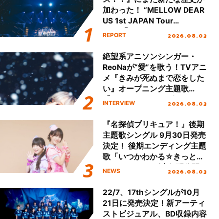
加わった！ “MELLOW DEAR
US 1st JAPAN Tour
Final「NICE to meet YOU
2026.08.03
REPORT
!!」Dear 横浜BUNTAI”をレポ
ート!!
絶望系アニソンシンガー・
ReoNaが“愛”を歌う！TVアニ
メ『きみが死ぬまで恋をした
い』オープニング主題歌
「Amore」インタビュー
2026.08.03
INTERVIEW
『名探偵プリキュア！』後期
主題歌シングル 9月30日発売
決定！ 後期エンディング主題
歌「いつかわかる☆きっとあ
える」TVサイズ先行配信開
2026.08.03
NEWS
始！
22/7、17thシングルが10月
21日に発売決定！新アーティ
ストビジュアル、BD収録内容