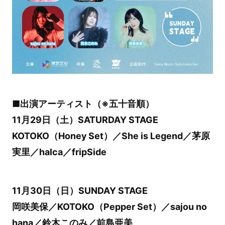
■出演アーティスト（※五十音順）
11月29日（土）SATURDAY STAGE
KOTOKO（Honey Set）／She is Legend／茅原
実里／halca／fripSide
11月30日（日）SUNDAY STAGE
岡咲美保／KOTOKO（Pepper Set）／sajou no
hana／鈴木このみ／前島亜美