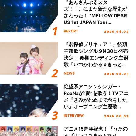
『あんさんぶるスター
ズ！！』にまた新たな歴史が
加わった！ “MELLOW DEAR
US 1st JAPAN Tour
Final「NICE to meet YOU
2026.08.03
REPORT
!!」Dear 横浜BUNTAI”をレポ
ート!!
『名探偵プリキュア！』後期
主題歌シングル 9月30日発売
決定！ 後期エンディング主題
歌「いつかわかる☆きっとあ
える」TVサイズ先行配信開
2026.08.03
NEWS
始！
絶望系アニソンシンガー・
ReoNaが“愛”を歌う！TVアニ
メ『きみが死ぬまで恋をした
い』オープニング主題歌
「Amore」インタビュー
2026.08.03
INTERVIEW
アニメ15周年記念！『うたの
☆プリンスさまっ♪ マジ