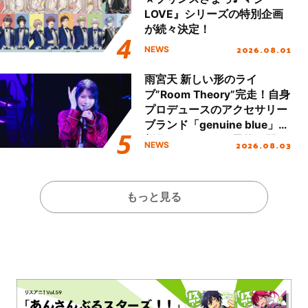
LOVE』シリーズの特別企画
が続々決定！
2026.08.01
NEWS
雨宮天 新しい形のライ
ブ”Room Theory”完走！自身
プロデュースのアクセサリー
ブランド「genuine blue」の
新作アクセサリー予約も開
2026.08.03
NEWS
始！
もっと見る