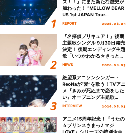
ズ！！』にまた新たな歴史が
加わった！ “MELLOW DEAR
US 1st JAPAN Tour
Final「NICE to meet YOU
2026.08.03
REPORT
!!」Dear 横浜BUNTAI”をレポ
ート!!
『名探偵プリキュア！』後期
主題歌シングル 9月30日発売
決定！ 後期エンディング主題
歌「いつかわかる☆きっとあ
える」TVサイズ先行配信開
2026.08.03
NEWS
始！
絶望系アニソンシンガー・
ReoNaが“愛”を歌う！TVアニ
メ『きみが死ぬまで恋をした
い』オープニング主題歌
「Amore」インタビュー
2026.08.03
INTERVIEW
アニメ15周年記念！『うたの
☆プリンスさまっ♪ マジ
LOVE』シリーズの特別企画