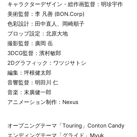
キャラクターデザイン・総作画監督：明珍宇作
美術監督：李 凡善 (BON.Corp)
色彩設計：田中直人、岡崎順子
プロップ設定：北原大地
撮影監督：廣岡 岳
3DCG監督：濱村敏郎
2Dグラフィック：ワツジサトシ
編集：坪根健太郎
音響監督：明田川 仁
音楽：末廣健一郎
アニメーション制作：Nexus
オープニングテーマ「Touring」Conton Candy
エンディングテーマ「グライド」Myuk