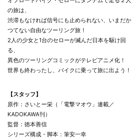
オフロードバイク・セローにタンデムで走る２人
の旅は、
渋滞もなければ信号にも止められない、いまだか
つてない自由なツーリング旅！
2人の少女と1台のセローが滅んだ日本を駆け回
る、
異色のツーリングコミックがテレビアニメ化！
世界も終わったし、バイクに乗って旅に出よう！
【スタッフ】
原作：さいとー栄（「電撃マオウ」連載／
KADOKAWA刊）
監督：徳本善信
シリーズ構成・脚本：筆安一幸