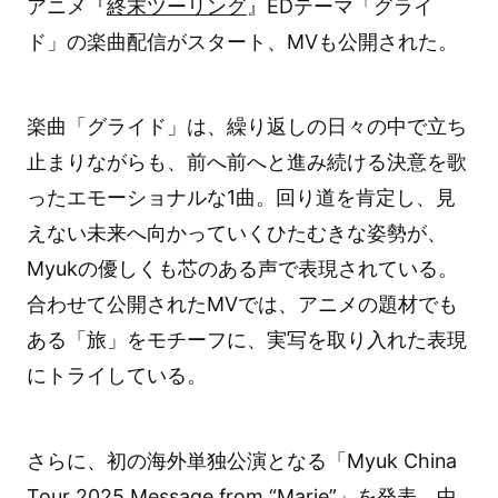
アニメ『
終末ツーリング
』EDテーマ「グライ
ド」の楽曲配信がスタート、MVも公開された。
楽曲「グライド」は、繰り返しの日々の中で立ち
止まりながらも、前へ前へと進み続ける決意を歌
ったエモーショナルな1曲。回り道を肯定し、見
えない未来へ向かっていくひたむきな姿勢が、
Myukの優しくも芯のある声で表現されている。
合わせて公開されたMVでは、アニメの題材でも
ある「旅」をモチーフに、実写を取り入れた表現
にトライしている。
さらに、初の海外単独公演となる「Myuk China
Tour 2025 Message from “Marie”」を発表。中