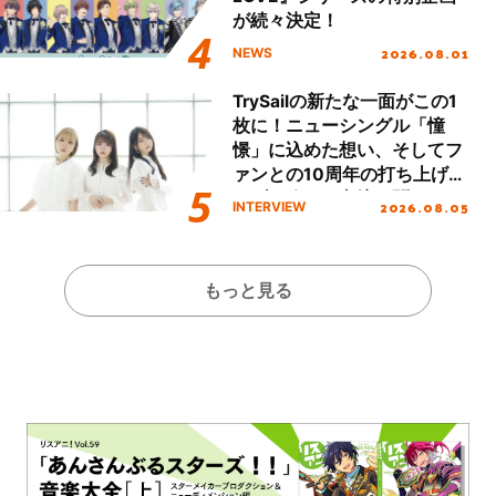
が続々決定！
2026.08.01
NEWS
TrySailの新たな一面がこの1
枚に！ニューシングル「憧
憬」に込めた想い、そしてフ
ァンとの10周年の打ち上げラ
イブを終えた心境を聞いた。
2026.08.05
INTERVIEW
もっと見る