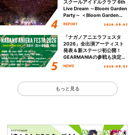
スクールアイドルクラブ 6th
Live Dream ～Bloom Garden
Party～ ＜Bloom Garden
Party Stage／埼玉公演＞”
2026.08.07
REPORT
Day.2レポート！
「ナガノアニエラフェスタ
2026」全出演アーティスト
発表＆新ステージ初公開！
GEARMANIAの参戦も決定
し、初となる第3ステージの
2026.08.07
NEWS
全貌が明らかに！
もっと見る