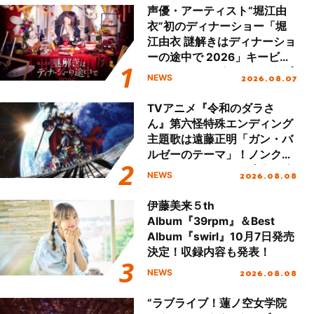
声優・アーティスト“堀江由
衣”初のディナーショー「堀
江由衣 謎解きはディナーショ
ーの途中で 2026」キービジ
ュアル＆グッズラインナップ
2026.08.07
NEWS
が公開！
TVアニメ『令和のダラさ
ん』第六怪特殊エンディング
主題歌は遠藤正明「ガン・バ
ルゼーのテーマ」！ノンクレ
ジットエンディング映像も公
2026.08.08
NEWS
開！
伊藤美来５th
Album『39rpm』＆Best
Album『swirl』10月7日発売
決定！収録内容も発表！
2026.08.08
NEWS
“ラブライブ！蓮ノ空女学院