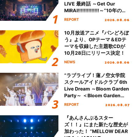
LIVE 最終話 ～Get Our
MIRAI!!!!!!!!!!!!!!～”10年の活
動を経てファイナルを迎える
2026.08.06
REPORT
本公演をレポート
10月放送アニメ『パンどろぼ
う』より、OPテーマ＆EDテ
ーマを収録した主題歌CDが
10月28日にリリース決定！
2026.08.06
NEWS
“ラブライブ！蓮ノ空女学院
スクールアイドルクラブ 6th
Live Dream ～Bloom Garden
Party～ ＜Bloom Garden
Party Stage／埼玉公演＞”
2026.08.07
REPORT
Day.1レポート！
『あんさんぶるスター
ズ！！』にまた新たな歴史が
加わった！ “MELLOW DEAR