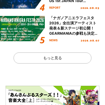
US 1st JAPAN Tour
Final「NICE to meet YOU
2026.08.03
REPORT
!!」Dear 横浜BUNTAI”をレポ
ート!!
「ナガノアニエラフェスタ
2026」全出演アーティスト
発表＆新ステージ初公開！
GEARMANIAの参戦も決定
し、初となる第3ステージの
2026.08.07
NEWS
全貌が明らかに！
もっと見る