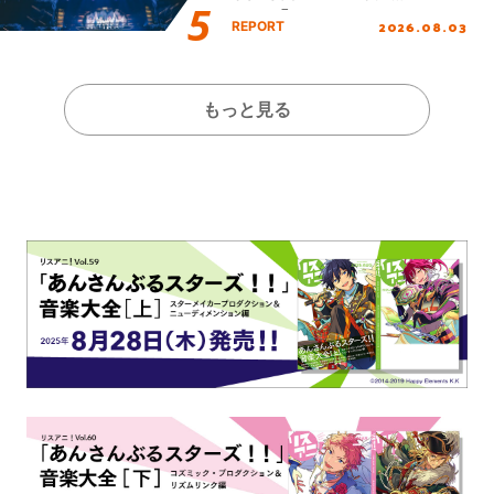
Final「NICE to meet YOU
2026.08.03
REPORT
!!」Dear 横浜BUNTAI”をレポ
ート!!
もっと見る