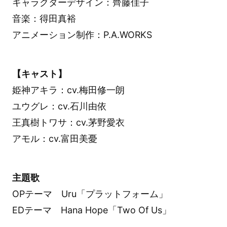
キャラクターデザイン：齊藤佳子
音楽：得田真裕
アニメーション制作：P.A.WORKS
【キャスト】
姫神アキラ：cv.梅田修一朗
ユウグレ：cv.石川由依
王真樹トワサ：cv.茅野愛衣
アモル：cv.富田美憂
主題歌
OPテーマ Uru「プラットフォーム」
EDテーマ Hana Hope「Two Of Us」