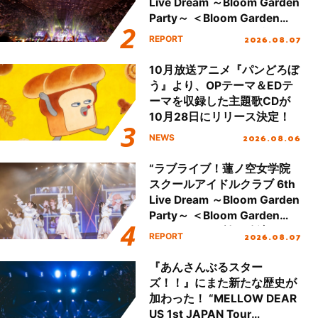
Live Dream ～Bloom Garden
Party～ ＜Bloom Garden
Party Stage／埼玉公演＞”
2026.08.07
REPORT
Day.2レポート！
10月放送アニメ『パンどろぼ
う』より、OPテーマ＆EDテ
ーマを収録した主題歌CDが
10月28日にリリース決定！
2026.08.06
NEWS
“ラブライブ！蓮ノ空女学院
スクールアイドルクラブ 6th
Live Dream ～Bloom Garden
Party～ ＜Bloom Garden
Party Stage／埼玉公演＞”
2026.08.07
REPORT
Day.1レポート！
『あんさんぶるスター
ズ！！』にまた新たな歴史が
加わった！ “MELLOW DEAR
US 1st JAPAN Tour