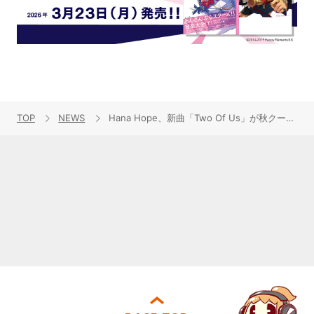
TOP
NEWS
Hana Hope、新曲「Two Of Us」が秋クールのTVアニメ『永久のユウグレ』EDテーマに決定！10月15日に配信リリース＆音源を使用したアニメ第二弾PVも公開！