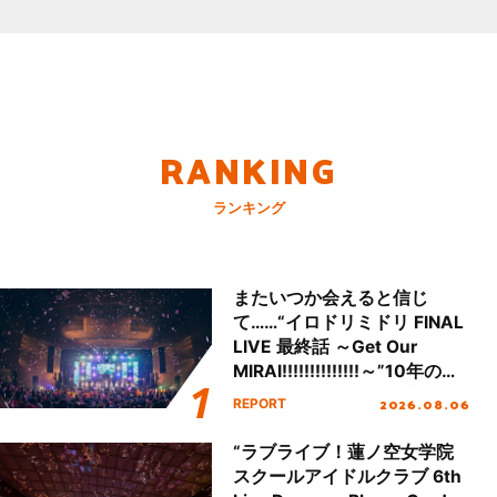
RANKING
ランキング
またいつか会えると信じ
て……“イロドリミドリ FINAL
LIVE 最終話 ～Get Our
MIRAI!!!!!!!!!!!!!!～”10年の活
動を経てファイナルを迎える
2026.08.06
REPORT
本公演をレポート
“ラブライブ！蓮ノ空女学院
スクールアイドルクラブ 6th