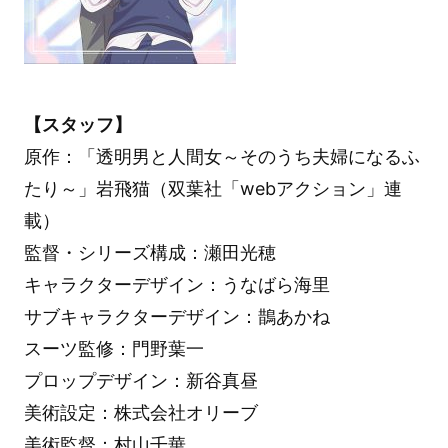
【スタッフ】
原作：「透明男と人間女～そのうち夫婦になるふ
たり～」岩飛猫（双葉社「webアクション」連
載）
監督・シリーズ構成：瀬田光穂
キャラクターデザイン：うなばら海里
サブキャラクターデザイン：鵲あかね
スーツ監修：門野葉一
プロップデザイン：新谷真昼
美術設定：株式会社オリーブ
美術監督：村山千華