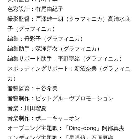
色彩設計：有尾由紀子
撮影監督：戸澤雄一朗（グラフィニカ）髙清水良
子（グラフィニカ）
編集：丹彩子（グラフィニカ）
編集助手：深澤芽衣（グラフィニカ）
編集サポート助手：平野寧緒（グラフィニカ）
スポッティングサポート：新沼奈美（グラフィニ
カ）
音響監督：中谷希美
音響制作：ビットグルーヴプロモーション
音楽：川田瑠夏
音楽制作：ポニーキャニオン
オープニング主題歌：「Ding-dong」阿部真央
エンディング主題歌：「星眼鏡」石原夏織