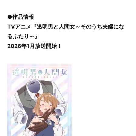
●作品情報
TVアニメ『透明男と人間女～そのうち夫婦にな
るふたり～』
2026年1月放送開始！