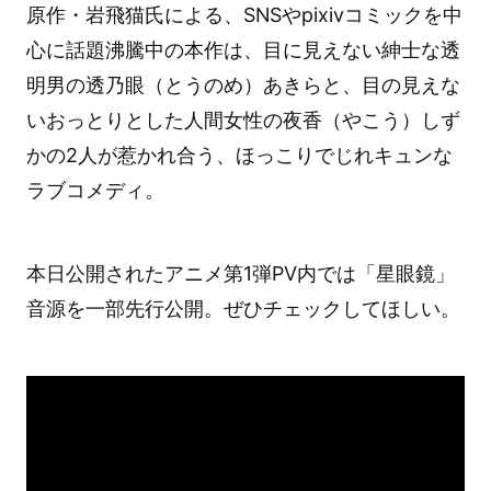
原作・岩飛猫氏による、SNSやpixivコミックを中
心に話題沸騰中の本作は、目に見えない紳士な透
明男の透乃眼（とうのめ）あきらと、目の見えな
いおっとりとした人間女性の夜香（やこう）しず
かの2人が惹かれ合う、ほっこりでじれキュンな
ラブコメディ。
本日公開されたアニメ第1弾PV内では「星眼鏡」
音源を一部先行公開。ぜひチェックしてほしい。