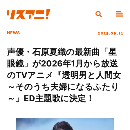
2025.09.11
NEWS
声優・石原夏織の最新曲「星
眼鏡」が2026年1月から放送
のTVアニメ『透明男と人間女
～そのうち夫婦になるふたり
～』ED主題歌に決定！