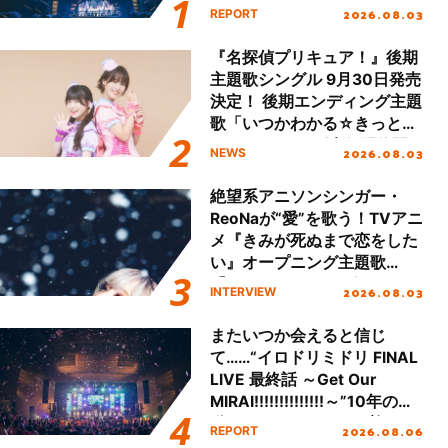
Final「NICE to meet YOU
2026.08.03
REPORT
!!」Dear 横浜BUNTAI”をレポ
ート!!
『名探偵プリキュア！』後期
主題歌シングル 9月30日発売
決定！ 後期エンディング主題
歌「いつかわかる☆きっとあ
える」TVサイズ先行配信開
2026.08.03
NEWS
始！
絶望系アニソンシンガー・
ReoNaが“愛”を歌う！TVアニ
メ『きみが死ぬまで恋をした
い』オープニング主題歌
「Amore」インタビュー
2026.08.03
INTERVIEW
またいつか会えると信じ
て……“イロドリミドリ FINAL
LIVE 最終話 ～Get Our
MIRAI!!!!!!!!!!!!!!～”10年の活
動を経てファイナルを迎える
2026.08.06
REPORT
本公演をレポート