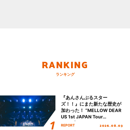
RANKING
ランキング
『あんさんぶるスター
ズ！！』にまた新たな歴史が
加わった！ “MELLOW DEAR
US 1st JAPAN Tour
Final「NICE to meet YOU
2026.08.03
REPORT
!!」Dear 横浜BUNTAI”をレポ