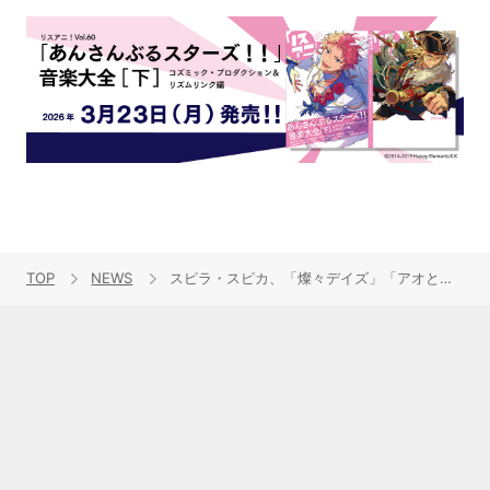
TOP
NEWS
スピラ・スピカ、「燦々デイズ」「アオとキラメキ」の「THE FIRST TAKE」音源が9月6日配信決定！さらに「アオとキラメキ」Web限定「幹葉おしゃべりver.」のMVが公開！