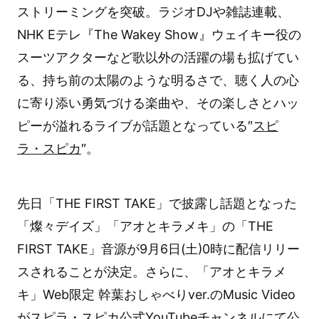
ストリーミングを突破。ラジオDJや雑誌連載、
NHK Eテレ『The Wakey Show』ウェイキー役の
スーツアクターなど歌以外の活躍の場も拡げてい
る、持ち前の太陽のような明るさで、聴く人の心
に寄り添い勇気づける楽曲や、その楽しさとハッ
ピーが溢れるライブが話題となっている″
スピ
ラ・スピカ
″。
先日「THE FIRST TAKE」で披露し話題となった
「燦々デイズ」「アオとキラメキ」の「THE
FIRST TAKE」音源が9月6日(土)0時に配信リリー
スされることが決定。さらに、「アオとキラメ
キ」Web限定 幹葉おしゃべりver.のMusic Video
がスピラ・スピカ公式YouTubeチャンネルにて公