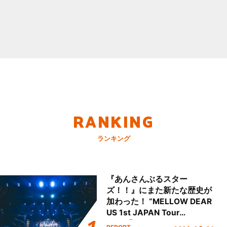
RANKING
ランキング
『あんさんぶるスター
ズ！！』にまた新たな歴史が
加わった！ “MELLOW DEAR
US 1st JAPAN Tour
Final「NICE to meet YOU