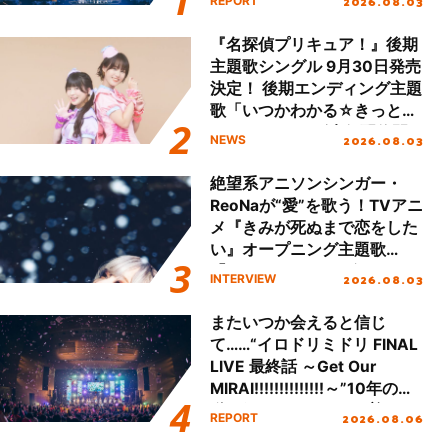
2026.08.03
REPORT
!!」Dear 横浜BUNTAI”をレポ
ート!!
『名探偵プリキュア！』後期
主題歌シングル 9月30日発売
決定！ 後期エンディング主題
歌「いつかわかる☆きっとあ
える」TVサイズ先行配信開
2026.08.03
NEWS
始！
絶望系アニソンシンガー・
ReoNaが“愛”を歌う！TVアニ
メ『きみが死ぬまで恋をした
い』オープニング主題歌
「Amore」インタビュー
2026.08.03
INTERVIEW
またいつか会えると信じ
て……“イロドリミドリ FINAL
LIVE 最終話 ～Get Our
MIRAI!!!!!!!!!!!!!!～”10年の活
動を経てファイナルを迎える
2026.08.06
REPORT
本公演をレポート