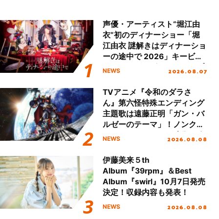
声優・アーティスト“堀江由
衣”初のディナーショー「堀
江由衣 謎解きはディナーショ
ーの途中で 2026」キービジ
ュアル＆グッズラインナップ
2026.08.07
NEWS
が公開！
TVアニメ『令和のダラさ
ん』第六怪特殊エンディング
主題歌は遠藤正明「ガン・バ
ルゼーのテーマ」！ノンクレ
ジットエンディング映像も公
2026.08.08
NEWS
開！
伊藤美来５th
Album『39rpm』＆Best
Album『swirl』10月7日発売
決定！収録内容も発表！
2026.08.08
NEWS