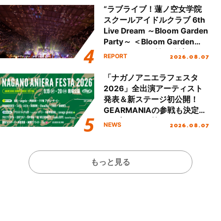
“ラブライブ！蓮ノ空女学院
スクールアイドルクラブ 6th
Live Dream ～Bloom Garden
Party～ ＜Bloom Garden
Party Stage／埼玉公演＞”
2026.08.07
REPORT
Day.2レポート！
「ナガノアニエラフェスタ
2026」全出演アーティスト
発表＆新ステージ初公開！
GEARMANIAの参戦も決定
し、初となる第3ステージの
2026.08.07
NEWS
全貌が明らかに！
もっと見る