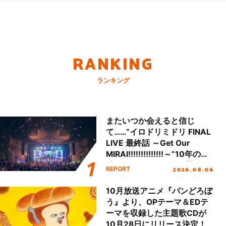
RANKING
ランキング
またいつか会えると信じ
て……“イロドリミドリ FINAL
LIVE 最終話 ～Get Our
MIRAI!!!!!!!!!!!!!!～”10年の活
動を経てファイナルを迎える
2026.08.06
REPORT
本公演をレポート
10月放送アニメ『パンどろぼ
う』より、OPテーマ＆EDテ
ーマを収録した主題歌CDが
10月28日にリリース決定！