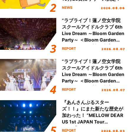
2026.08.06
NEWS
“ラブライブ！蓮ノ空女学院
スクールアイドルクラブ 6th
Live Dream ～Bloom Garden
Party～ ＜Bloom Garden
Party Stage／埼玉公演＞”
2026.08.07
REPORT
Day.2レポート！
“ラブライブ！蓮ノ空女学院
スクールアイドルクラブ 6th
Live Dream ～Bloom Garden
Party～ ＜Bloom Garden
Party Stage／埼玉公演＞”
2026.08.07
REPORT
Day.1レポート！
『あんさんぶるスター
ズ！！』にまた新たな歴史が
加わった！ “MELLOW DEAR
US 1st JAPAN Tour
Final「NICE to meet YOU
2026.08.03
REPORT