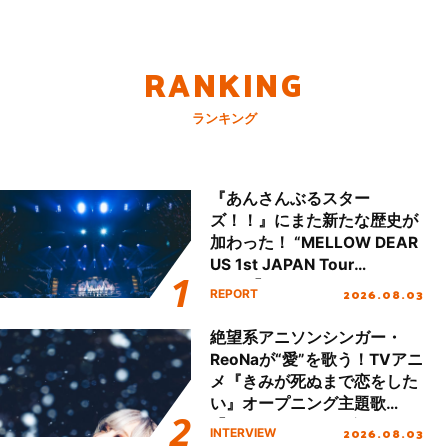
RANKING
ランキング
『あんさんぶるスター
ズ！！』にまた新たな歴史が
加わった！ “MELLOW DEAR
US 1st JAPAN Tour
Final「NICE to meet YOU
2026.08.03
REPORT
!!」Dear 横浜BUNTAI”をレポ
ート!!
絶望系アニソンシンガー・
ReoNaが“愛”を歌う！TVアニ
メ『きみが死ぬまで恋をした
い』オープニング主題歌
「Amore」インタビュー
2026.08.03
INTERVIEW