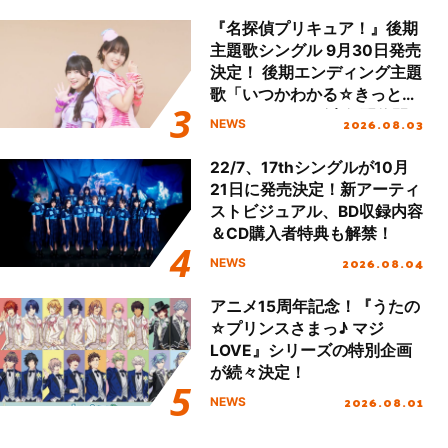
『名探偵プリキュア！』後期
主題歌シングル 9月30日発売
決定！ 後期エンディング主題
歌「いつかわかる☆きっとあ
える」TVサイズ先行配信開
2026.08.03
NEWS
始！
22/7、17thシングルが10月
21日に発売決定！新アーティ
ストビジュアル、BD収録内容
＆CD購入者特典も解禁！
2026.08.04
NEWS
アニメ15周年記念！『うたの
☆プリンスさまっ♪ マジ
LOVE』シリーズの特別企画
が続々決定！
2026.08.01
NEWS