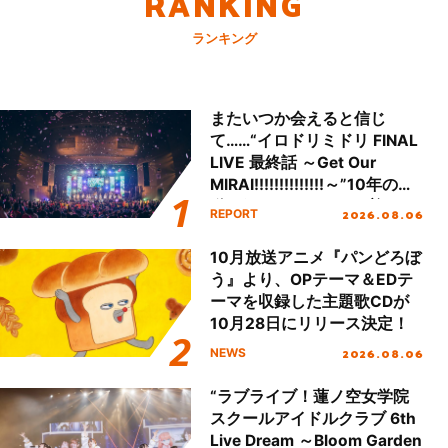
RANKING
ランキング
またいつか会えると信じ
て……“イロドリミドリ FINAL
LIVE 最終話 ～Get Our
MIRAI!!!!!!!!!!!!!!～”10年の活
動を経てファイナルを迎える
2026.08.06
REPORT
本公演をレポート
10月放送アニメ『パンどろぼ
う』より、OPテーマ＆EDテ
ーマを収録した主題歌CDが
10月28日にリリース決定！
2026.08.06
NEWS
“ラブライブ！蓮ノ空女学院
スクールアイドルクラブ 6th
Live Dream ～Bloom Garden