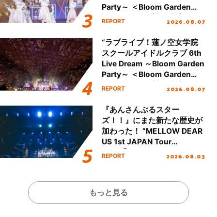
Party～ ＜Bloom Garden
Party Stage／埼玉公演＞”
2026.08.07
REPORT
Day.1レポート！
“ラブライブ！蓮ノ空女学院
スクールアイドルクラブ 6th
Live Dream ～Bloom Garden
Party～ ＜Bloom Garden
Party Stage／埼玉公演＞”
2026.08.07
REPORT
Day.2レポート！
『あんさんぶるスター
ズ！！』にまた新たな歴史が
加わった！ “MELLOW DEAR
US 1st JAPAN Tour
Final「NICE to meet YOU
2026.08.03
REPORT
!!」Dear 横浜BUNTAI”をレポ
ート!!
もっと見る