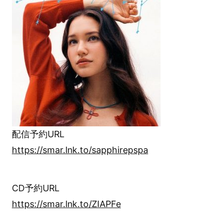
配信予約URL
https://smar.lnk.to/sapphirepspa
CD予約URL
https://smar.lnk.to/ZIAPFe