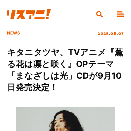
2025.08.07
NEWS
キタニタツヤ、TVアニメ『薫
る花は凛と咲く』OPテーマ
「まなざしは光」CDが9月10
日発売決定！