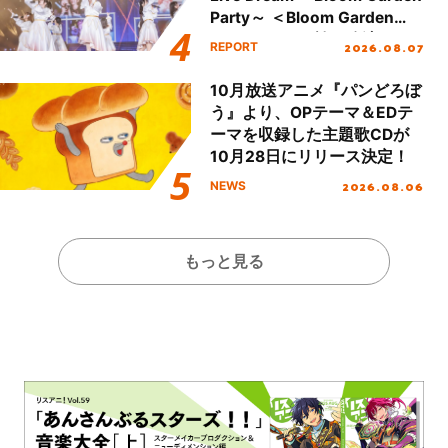
Party～ ＜Bloom Garden
Party Stage／埼玉公演＞”
2026.08.07
REPORT
Day.1レポート！
10月放送アニメ『パンどろぼ
う』より、OPテーマ＆EDテ
ーマを収録した主題歌CDが
10月28日にリリース決定！
2026.08.06
NEWS
もっと見る