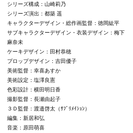
シリーズ構成：山崎莉乃
シリーズ演出：都築 遥
キャラクターデザイン・総作画監督：徳岡紘平
サブキャラクターデザイン・衣装デザイン：梅下
麻奈未
ケーキデザイン：田村恭穂
プロップデザイン：吉田優子
美術監督：幸喜あすか
美術設定：塩澤良憲
色彩設計：横田明日香
撮影監督：長瀬由起子
３Ｄ監督：渡邉啓太（ｻﾌﾞﾘﾒｲｼｮﾝ）
編集：新居和弘
音楽：原田萌喜