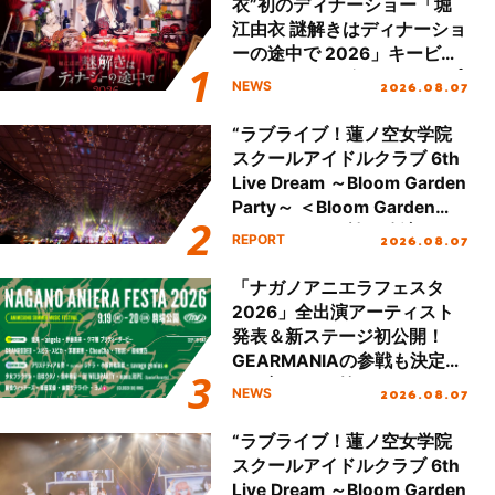
衣”初のディナーショー「堀
江由衣 謎解きはディナーショ
ーの途中で 2026」キービジ
ュアル＆グッズラインナップ
2026.08.07
NEWS
が公開！
“ラブライブ！蓮ノ空女学院
スクールアイドルクラブ 6th
Live Dream ～Bloom Garden
Party～ ＜Bloom Garden
Party Stage／埼玉公演＞”
2026.08.07
REPORT
Day.2レポート！
「ナガノアニエラフェスタ
2026」全出演アーティスト
発表＆新ステージ初公開！
GEARMANIAの参戦も決定
し、初となる第3ステージの
2026.08.07
NEWS
全貌が明らかに！
“ラブライブ！蓮ノ空女学院
スクールアイドルクラブ 6th
Live Dream ～Bloom Garden