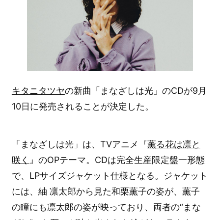
キタニタツヤ
の新曲「まなざしは光」のCDが9月
10日に発売されることが決定した。
「まなざしは光」は、TVアニメ『
薫る花は凛と
咲く
』のOPテーマ。CDは完全生産限定盤一形態
で、LPサイズジャケット仕様となる。ジャケット
には、紬 凛太郎から見た和栗薫子の姿が、薫子
の瞳にも凛太郎の姿が映っており、両者の“まな