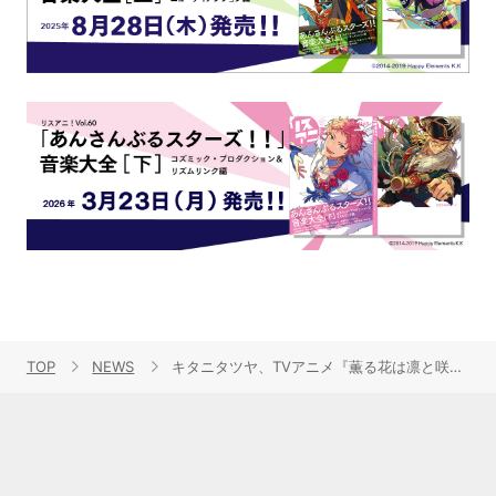
TOP
NEWS
キタニタツヤ、TVアニメ『薫る花は凛と咲く』OPテーマ「まなざしは光」CDが9月10日発売決定！