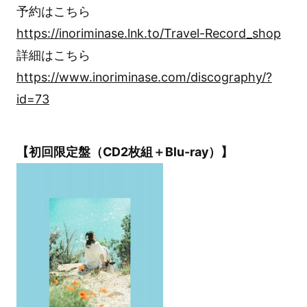
予約はこちら
https://inoriminase.lnk.to/Travel-Record_shop
詳細はこちら
https://www.inoriminase.com/discography/?
id=73
【初回限定盤（CD2枚組＋Blu-ray）】