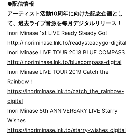
●配信情報
アーティスト活動10周年に向けた記念企画とし
て、過去ライブ音源を毎月デジタルリリース！
Inori Minase 1st LIVE Ready Steady Go!
http://inoriminase.lnk.to/readysteadygo-digital
Inori Minase LIVE TOUR 2018 BLUE COMPASS
http://inoriminase.lnk.to/bluecompass-digital
Inori Minase LIVE TOUR 2019 Catch the
Rainbow！
https://inoriminase.lnk.to/catch_the_rainbow-
digital
Inori Minase 5th ANNIVERSARY LIVE Starry
Wishes
https://inoriminase.lnk.to/starry-wishes_digital