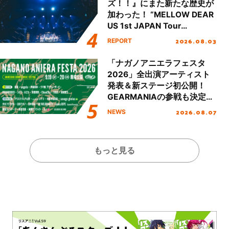
ズ！！』にまた新たな歴史が
加わった！ “MELLOW DEAR
US 1st JAPAN Tour
Final「NICE to meet YOU
2026.08.03
REPORT
!!」Dear 横浜BUNTAI”をレポ
ート!!
「ナガノアニエラフェスタ
2026」全出演アーティスト
発表＆新ステージ初公開！
GEARMANIAの参戦も決定
し、初となる第3ステージの
2026.08.07
NEWS
全貌が明らかに！
もっと見る