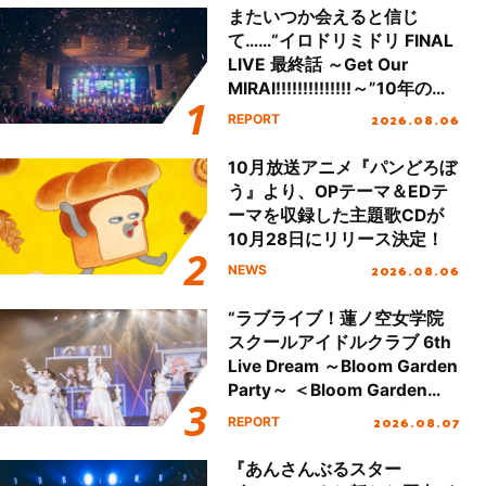
またいつか会えると信じ
て……“イロドリミドリ FINAL
LIVE 最終話 ～Get Our
MIRAI!!!!!!!!!!!!!!～”10年の活
動を経てファイナルを迎える
2026.08.06
REPORT
本公演をレポート
10月放送アニメ『パンどろぼ
う』より、OPテーマ＆EDテ
ーマを収録した主題歌CDが
10月28日にリリース決定！
2026.08.06
NEWS
“ラブライブ！蓮ノ空女学院
スクールアイドルクラブ 6th
Live Dream ～Bloom Garden
Party～ ＜Bloom Garden
Party Stage／埼玉公演＞”
2026.08.07
REPORT
Day.1レポート！
『あんさんぶるスター