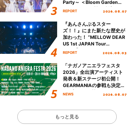
Party～ ＜Bloom Garden
Party Stage／埼玉公演＞”
2026.08.07
REPORT
Day.1レポート！
『あんさんぶるスター
ズ！！』にまた新たな歴史が
加わった！ “MELLOW DEAR
US 1st JAPAN Tour
Final「NICE to meet YOU
2026.08.03
REPORT
!!」Dear 横浜BUNTAI”をレポ
ート!!
「ナガノアニエラフェスタ
2026」全出演アーティスト
発表＆新ステージ初公開！
GEARMANIAの参戦も決定
し、初となる第3ステージの
2026.08.07
NEWS
全貌が明らかに！
もっと見る