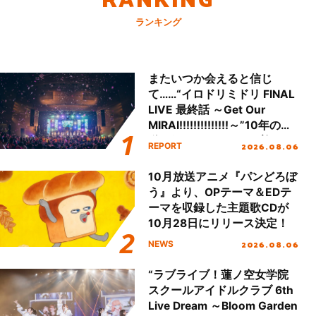
ランキング
またいつか会えると信じ
て……“イロドリミドリ FINAL
LIVE 最終話 ～Get Our
MIRAI!!!!!!!!!!!!!!～”10年の活
動を経てファイナルを迎える
2026.08.06
REPORT
本公演をレポート
10月放送アニメ『パンどろぼ
う』より、OPテーマ＆EDテ
ーマを収録した主題歌CDが
10月28日にリリース決定！
2026.08.06
NEWS
“ラブライブ！蓮ノ空女学院
スクールアイドルクラブ 6th
Live Dream ～Bloom Garden