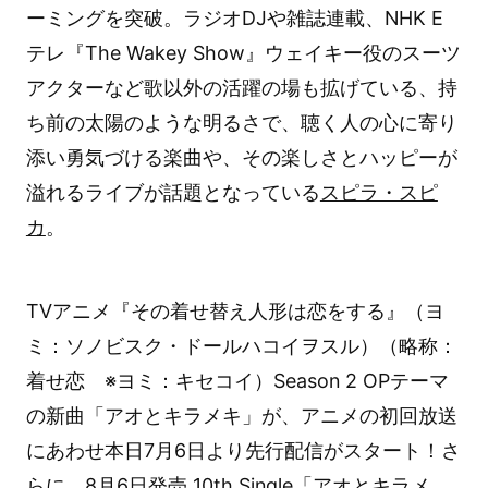
ーミングを突破。ラジオDJや雑誌連載、NHK E
テレ『The Wakey Show』ウェイキー役のスーツ
アクターなど歌以外の活躍の場も拡げている、持
ち前の太陽のような明るさで、聴く人の心に寄り
添い勇気づける楽曲や、その楽しさとハッピーが
溢れるライブが話題となっている
スピラ・スピ
カ
。
TVアニメ『その着せ替え人形は恋をする』（ヨ
ミ：ソノビスク・ドールハコイヲスル）（略称：
着せ恋 ※ヨミ：キセコイ）Season 2 OPテーマ
の新曲「アオとキラメキ」が、アニメの初回放送
にあわせ本日7月6日より先行配信がスタート！さ
らに、8月6日発売 10th Single「アオとキラメ