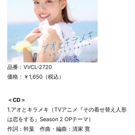
品番：VVCL-2720
価格：￥1,650（税込）
＜CD＞
1.アオとキラメキ（TVアニメ『その着せ替え人形
は恋をする』Season 2 OPテーマ）
作詞：幹葉 作曲・編曲：清家 寛