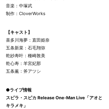
音楽：中塚武
制作：CloverWorks
【キャスト】
喜多川海夢：直田姫奈
五条新菜：石毛翔弥
乾紗寿叶：種崎敦美
乾心寿：羊宮妃那
五条薫：斧アツシ
●ライブ情報
スピラ・スピカ Release One-Man Live「アオと
キラメキ」