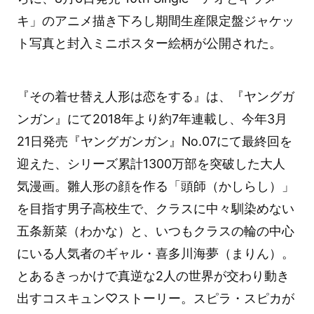
キ」のアニメ描き下ろし期間生産限定盤ジャケッ
ト写真と封入ミニポスター絵柄が公開された。
『その着せ替え人形は恋をする』は、『ヤングガ
ンガン』にて2018年より約7年連載し、今年3月
21日発売『ヤングガンガン』No.07にて最終回を
迎えた、シリーズ累計1300万部を突破した大人
気漫画。雛人形の顔を作る「頭師（かしらし）」
を目指す男子高校生で、クラスに中々馴染めない
五条新菜（わかな）と、いつもクラスの輪の中心
にいる人気者のギャル・喜多川海夢（まりん）。
とあるきっかけで真逆な2人の世界が交わり動き
出すコスキュン♡ストーリー。スピラ・スピカが