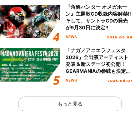
『角醒ハンター オメガホー
ン』主題歌CD収録内容解禁!!
そして、サントラCDの発売
が9月30日に決定!!
2026.08.09
NEWS
「ナガノアニエラフェスタ
2026」全出演アーティスト
発表＆新ステージ初公開！
GEARMANIAの参戦も決定
し、初となる第3ステージの
2026.08.07
NEWS
全貌が明らかに！
もっと見る