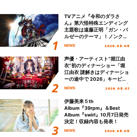
TVアニメ『令和のダラさ
ん』第六怪特殊エンディング
主題歌は遠藤正明「ガン・バ
ルゼーのテーマ」！ノンクレ
ジットエンディング映像も公
2026.08.08
NEWS
開！
声優・アーティスト“堀江由
衣”初のディナーショー「堀
江由衣 謎解きはディナーショ
ーの途中で 2026」キービジ
ュアル＆グッズラインナップ
2026.08.07
NEWS
が公開！
伊藤美来５th
Album『39rpm』＆Best
Album『swirl』10月7日発売
決定！収録内容も発表！
2026.08.08
NEWS