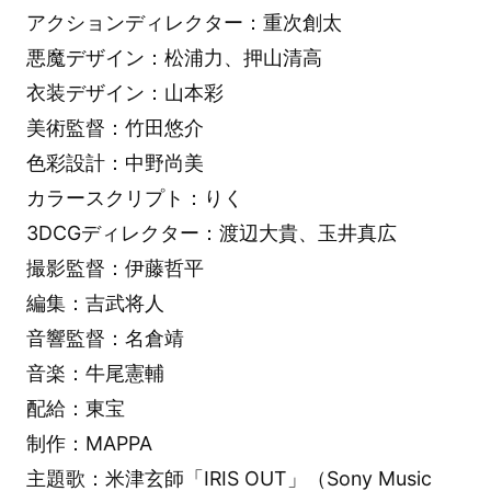
アクションディレクター：重次創太
悪魔デザイン：松浦力、押山清高
衣装デザイン：山本彩
美術監督：竹田悠介
色彩設計：中野尚美
カラースクリプト：りく
3DCGディレクター：渡辺大貴、玉井真広
撮影監督：伊藤哲平
編集：吉武将人
音響監督：名倉靖
音楽：牛尾憲輔
配給：東宝
制作：MAPPA
主題歌：米津玄師「IRIS OUT」（Sony Music