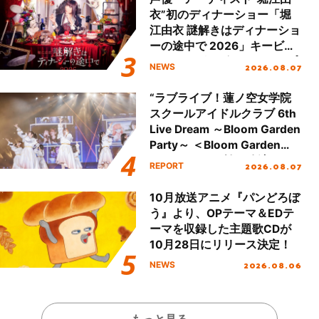
衣”初のディナーショー「堀
江由衣 謎解きはディナーショ
ーの途中で 2026」キービジ
ュアル＆グッズラインナップ
2026.08.07
NEWS
が公開！
“ラブライブ！蓮ノ空女学院
スクールアイドルクラブ 6th
Live Dream ～Bloom Garden
Party～ ＜Bloom Garden
Party Stage／埼玉公演＞”
2026.08.07
REPORT
Day.1レポート！
10月放送アニメ『パンどろぼ
う』より、OPテーマ＆EDテ
ーマを収録した主題歌CDが
10月28日にリリース決定！
2026.08.06
NEWS