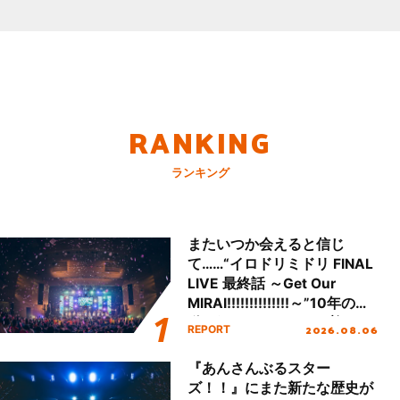
RANKING
ランキング
またいつか会えると信じ
て……“イロドリミドリ FINAL
LIVE 最終話 ～Get Our
MIRAI!!!!!!!!!!!!!!～”10年の活
動を経てファイナルを迎える
2026.08.06
REPORT
本公演をレポート
『あんさんぶるスター
ズ！！』にまた新たな歴史が