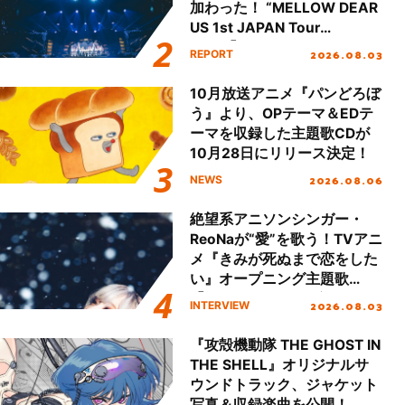
加わった！ “MELLOW DEAR
US 1st JAPAN Tour
Final「NICE to meet YOU
2026.08.03
REPORT
!!」Dear 横浜BUNTAI”をレポ
ート!!
10月放送アニメ『パンどろぼ
う』より、OPテーマ＆EDテ
ーマを収録した主題歌CDが
10月28日にリリース決定！
2026.08.06
NEWS
絶望系アニソンシンガー・
ReoNaが“愛”を歌う！TVアニ
メ『きみが死ぬまで恋をした
い』オープニング主題歌
「Amore」インタビュー
2026.08.03
INTERVIEW
『攻殻機動隊 THE GHOST IN
THE SHELL』オリジナルサ
ウンドトラック、ジャケット
写真＆収録楽曲を公開！