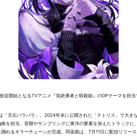
放送開始となるTVアニメ『気絶勇者と暗殺姫』のOPテーマを担
は「天伝バラバラ」。2024年末に公開された「テトリス」で大き
編曲を担当。音階やサンプリングに東洋の要素を加えたトラックに
踊れるキラーチューンが完成。同楽曲は、7月11日に配信リリー