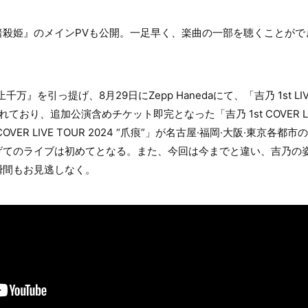
暗殺姫』のメインPVも公開。一足早く、楽曲の一部を聴くことがで
万』を引っ提げ、8月29日にZepp Hanedaにて、「吉乃 1st LI
ており、追加公演含めチケット即完となった「吉乃 1st COVER LI
ER LIVE TOUR 2024 “爪痕”」が名古屋·福岡·大阪·東京各都
げてのライブは初めてとなる。また、今回は今までと違い、吉乃の
瞬間もお見逃しなく。