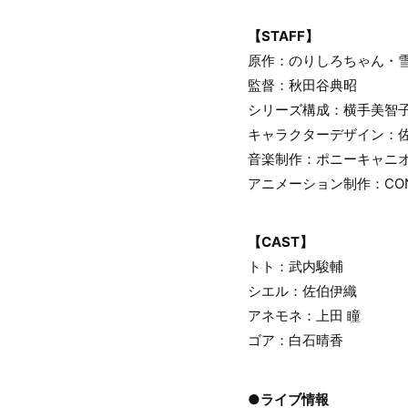
【STAFF】
原作：のりしろちゃん・
監督：秋田谷典昭
シリーズ構成：横手美智
キャラクターデザイン：佐
音楽制作：ポニーキャニ
アニメーション制作：CON
【CAST】
トト：武内駿輔
シエル：佐伯伊織
アネモネ：上田 瞳
ゴア：白石晴香
●ライブ情報