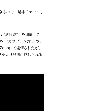
きるので、是非チェックし
VE “逆転劇”」を開催。こ
VE “カサブランカ”」や、
市のZeppにて開催されたが、
姿をより鮮明に感じられる