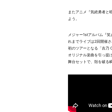
またアニメ『気絶勇者と
よう。
メジャー1stアルバム『笑止千
れまでライブは2回開催され
初のツアーとなる「吉乃 COV
オリジナル楽曲を引っ提
舞台セットで、殻を破る