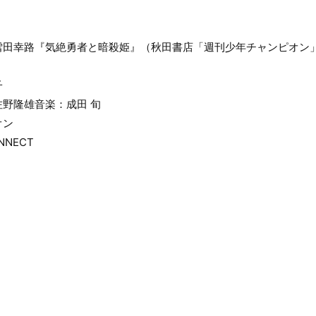
雪田幸路『気絶勇者と暗殺姫』（秋田書店「週刊少年チャンピオン
子
野隆雄音楽：成田 旬
オン
NECT