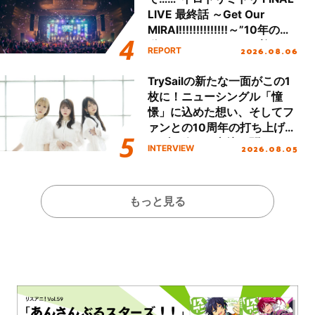
LIVE 最終話 ～Get Our
MIRAI!!!!!!!!!!!!!!～”10年の活
動を経てファイナルを迎える
2026.08.06
REPORT
本公演をレポート
TrySailの新たな一面がこの1
枚に！ニューシングル「憧
憬」に込めた想い、そしてフ
ァンとの10周年の打ち上げラ
イブを終えた心境を聞いた。
2026.08.05
INTERVIEW
もっと見る