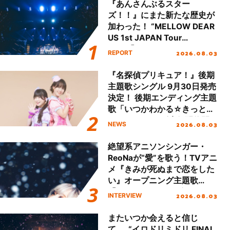
『あんさんぶるスター
ズ！！』にまた新たな歴史が
加わった！ “MELLOW DEAR
US 1st JAPAN Tour
Final「NICE to meet YOU
2026.08.03
REPORT
!!」Dear 横浜BUNTAI”をレポ
ート!!
『名探偵プリキュア！』後期
主題歌シングル 9月30日発売
決定！ 後期エンディング主題
歌「いつかわかる☆きっとあ
える」TVサイズ先行配信開
2026.08.03
NEWS
始！
絶望系アニソンシンガー・
ReoNaが“愛”を歌う！TVアニ
メ『きみが死ぬまで恋をした
い』オープニング主題歌
「Amore」インタビュー
2026.08.03
INTERVIEW
またいつか会えると信じ
て……“イロドリミドリ FINAL