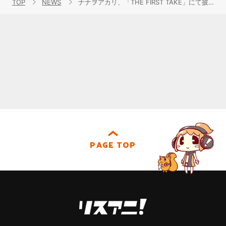
TOP
NEWS
ナナヲアカリ、「THE FIRST TAKE」にて披露した「チューリングラブ feat. Sou – From THE FIRST TAKE」「明日の私に幸あれ- From THE FIRST TAKE」の2曲の連続配信リリースが決定！
PAGE TOP