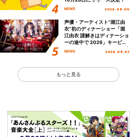
2026.08.06
NEWS
声優・アーティスト“堀江由
衣”初のディナーショー「堀
江由衣 謎解きはディナーショ
ーの途中で 2026」キービジ
ュアル＆グッズラインナップ
2026.08.07
NEWS
が公開！
もっと見る