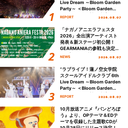
Live Dream ～Bloom Garden
Party～ ＜Bloom Garden
Party Stage／埼玉公演＞”
2026.08.07
REPORT
Day.2レポート！
「ナガノアニエラフェスタ
2026」全出演アーティスト
発表＆新ステージ初公開！
GEARMANIAの参戦も決定
し、初となる第3ステージの
2026.08.07
NEWS
全貌が明らかに！
“ラブライブ！蓮ノ空女学院
スクールアイドルクラブ 6th
Live Dream ～Bloom Garden
Party～ ＜Bloom Garden
Party Stage／埼玉公演＞”
2026.08.07
REPORT
Day.1レポート！
10月放送アニメ『パンどろぼ
う』より、OPテーマ＆EDテ
ーマを収録した主題歌CDが
10月28日にリリース決定！