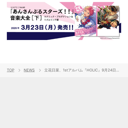
TOP
NEWS
立花日菜、1stアルバム『HOLIC』9月24日発売決定＆立花日菜1st LIVEが2025年12月28日 になかのZERO大ホールで開催決定！