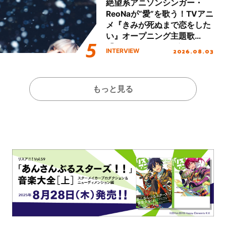
絶望系アニソンシンガー・
ReoNaが“愛”を歌う！TVアニ
メ『きみが死ぬまで恋をした
い』オープニング主題歌
「Amore」インタビュー
2026.08.03
INTERVIEW
もっと見る