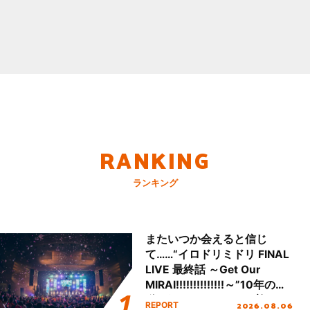
RANKING
ランキング
またいつか会えると信じ
て……“イロドリミドリ FINAL
LIVE 最終話 ～Get Our
MIRAI!!!!!!!!!!!!!!～”10年の活
動を経てファイナルを迎える
2026.08.06
REPORT