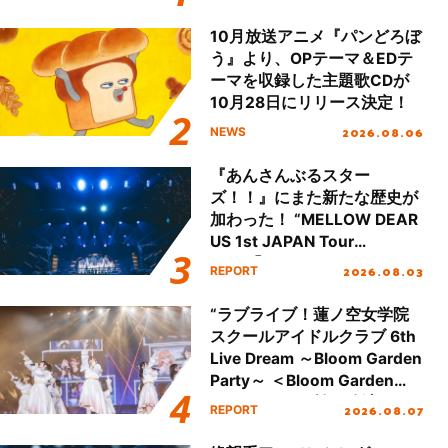
本公演をレポート
10月放送アニメ『パンどろぼ
う』より、OPテーマ＆EDテ
ーマを収録した主題歌CDが
10月28日にリリース決定！
2026.08.06
NEWS
『あんさんぶるスター
ズ！！』にまた新たな歴史が
加わった！ “MELLOW DEAR
US 1st JAPAN Tour
Final「NICE to meet YOU
2026.08.03
REPORT
!!」Dear 横浜BUNTAI”をレポ
ート!!
“ラブライブ！蓮ノ空女学院
スクールアイドルクラブ 6th
Live Dream ～Bloom Garden
Party～ ＜Bloom Garden
Party Stage／埼玉公演＞”
2026.08.07
REPORT
Day.1レポート！