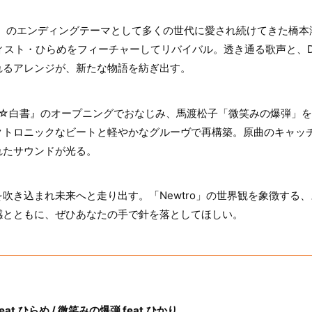
ル』のエンディングテーマとして多くの世代に愛され続けてきた橋本
ティスト・ひらめをフィーチャーしてリバイバル。透き通る歌声と、DÉ 
れるアレンジが、新たな物語を紡ぎ出す。
遊☆白書』のオープニングでおなじみ、馬渡松子「微笑みの爆弾」
クトロニックなビートと軽やかなグルーヴで再構築。原曲のキャッ
れたサウンドが光る。
吹き込まれ未来へと走り出す。「Newtro」の世界観を象徴する
感とともに、ぜひあなたの手で針を落としてほしい。
t.ひらめ / 微笑みの爆弾 feat.ひかり