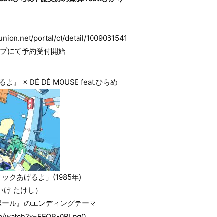
on.net/portal/ct/detail/1009061541
ップにて予約受付開始
 × DÉ DÉ MOUSE feat.ひらめ
クあげるよ」(1985年)
いけ たけし）
ボール』のエンディングテーマ
om/watch?v=EEQR-0BLng0