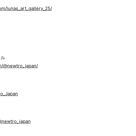
om/lunas_art_gallery_25/
ネル
m/@newtro_japan/
tro_Japan
/@newtro_japan