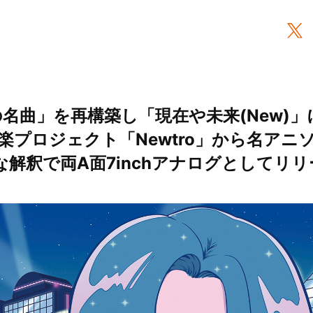
o)の名曲」を再構築し「現在や未来(New)
プロジェクト「Newtro」から名アニソン
な解釈で両A面7inchアナログとしてリ