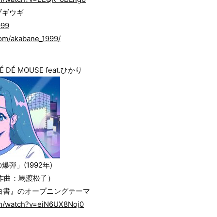
ブギウギ
999
com/akabane_1999/
DÉ MOUSE feat.ひかり
弾」(1992年)
作曲：馬渡松子）
白書』のオープニングテーマ
om/watch?v=eiN6UX8Noj0