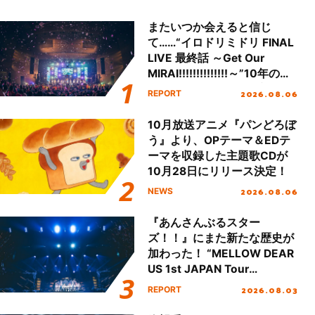
またいつか会えると信じ
て……“イロドリミドリ FINAL
LIVE 最終話 ～Get Our
MIRAI!!!!!!!!!!!!!!～”10年の活
動を経てファイナルを迎える
2026.08.06
REPORT
本公演をレポート
10月放送アニメ『パンどろぼ
う』より、OPテーマ＆EDテ
ーマを収録した主題歌CDが
10月28日にリリース決定！
2026.08.06
NEWS
『あんさんぶるスター
ズ！！』にまた新たな歴史が
加わった！ “MELLOW DEAR
US 1st JAPAN Tour
Final「NICE to meet YOU
2026.08.03
REPORT
!!」Dear 横浜BUNTAI”をレポ