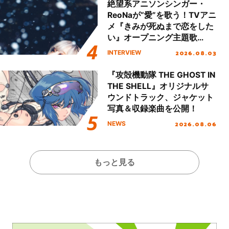
ート!!
絶望系アニソンシンガー・
ReoNaが“愛”を歌う！TVアニ
メ『きみが死ぬまで恋をした
い』オープニング主題歌
「Amore」インタビュー
2026.08.03
INTERVIEW
『攻殻機動隊 THE GHOST IN
THE SHELL』オリジナルサ
ウンドトラック、ジャケット
写真＆収録楽曲を公開！
2026.08.06
NEWS
もっと見る