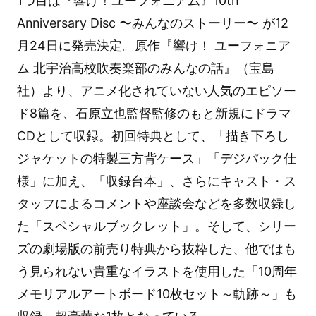
1つ目は『響け！ユーフォニアム』10th
Anniversary Disc 〜みんなのストーリー〜 が12
月24日に発売決定。原作『響け！ ユーフォニア
ム 北宇治高校吹奏楽部のみんなの話』（宝島
社）より、アニメ化されていない人気のエピソー
ド8篇を、石原立也監督監修のもと新規にドラマ
CDとして収録。初回特典として、「描き下ろし
ジャケットの特製三方背ケース」「デジパック仕
様」に加え、「収録台本」、さらにキャスト・ス
タッフによるコメントや座談会などを多数収録し
た「スペシャルブックレット」。そして、シリー
ズの劇場版の前売り特典から抜粋した、他ではも
う見られない貴重なイラストを使用した「10周年
メモリアルアートボード10枚セット～軌跡～」も