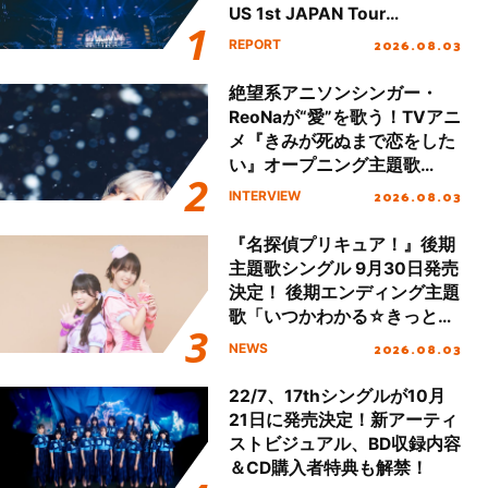
US 1st JAPAN Tour
Final「NICE to meet YOU
2026.08.03
REPORT
!!」Dear 横浜BUNTAI”をレポ
ート!!
絶望系アニソンシンガー・
ReoNaが“愛”を歌う！TVアニ
メ『きみが死ぬまで恋をした
い』オープニング主題歌
「Amore」インタビュー
2026.08.03
INTERVIEW
『名探偵プリキュア！』後期
主題歌シングル 9月30日発売
決定！ 後期エンディング主題
歌「いつかわかる☆きっとあ
える」TVサイズ先行配信開
2026.08.03
NEWS
始！
22/7、17thシングルが10月
21日に発売決定！新アーティ
ストビジュアル、BD収録内容
＆CD購入者特典も解禁！