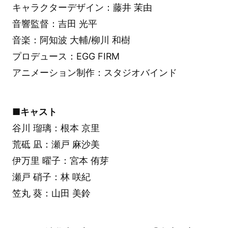
キャラクターデザイン：藤井 茉由
音響監督：吉田 光平
音楽：阿知波 大輔/柳川 和樹
プロデュース：EGG FIRM
アニメーション制作：スタジオバインド
■キャスト
谷川 瑠璃：根本 京里
荒砥 凪：瀬戸 麻沙美
伊万里 曜子：宮本 侑芽
瀬戸 硝子：林 咲紀
笠丸 葵：山田 美鈴