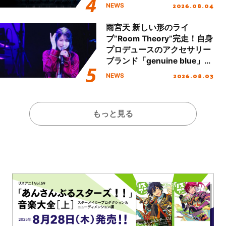
2026.08.04
NEWS
雨宮天 新しい形のライ
ブ”Room Theory”完走！自身
プロデュースのアクセサリー
ブランド「genuine blue」の
新作アクセサリー予約も開
2026.08.03
NEWS
始！
もっと見る