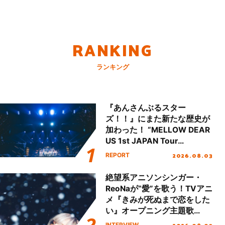
RANKING
ランキング
『あんさんぶるスター
ズ！！』にまた新たな歴史が
加わった！ “MELLOW DEAR
US 1st JAPAN Tour
Final「NICE to meet YOU
2026.08.03
REPORT
!!」Dear 横浜BUNTAI”をレポ
ート!!
絶望系アニソンシンガー・
ReoNaが“愛”を歌う！TVアニ
メ『きみが死ぬまで恋をした
い』オープニング主題歌
「Amore」インタビュー
INTERVIEW