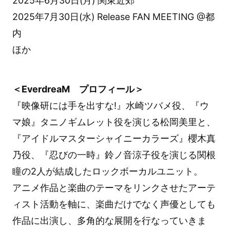
2025年6月30日(月) 関東近郊
2025年7月30日(水) Release FAN MEETING @都
内
ほか
＜EverdreaM プロフィール＞
『映像研には手を出すな!』水崎ツバメ役、『ウ
マ娘』タニノギムレット役を演じる松岡美里と、
『アイドルマスターシャイニーカラーズ』櫻木真
乃役、『忍びの一時』鈴ノ音涼子役を演じる関根
瞳の2人が結成したロックボーカルユニット。
アニメ作品と楽曲のテーマをリンクさせたアーテ
ィスト活動を軸に、楽曲だけでなく声優としても
作品に出演し、多角的な展開を行なっていきま