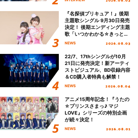
2026.08.03
『名探偵プリキュア！』後期
主題歌シングル 9月30日発売
決定！ 後期エンディング主題
歌「いつかわかる☆きっとあ
える」TVサイズ先行配信開
2026.08.03
NEWS
始！
22/7、17thシングルが10月
21日に発売決定！新アーティ
ストビジュアル、BD収録内容
＆CD購入者特典も解禁！
2026.08.04
NEWS
アニメ15周年記念！『うたの
☆プリンスさまっ♪ マジ
LOVE』シリーズの特別企画
が続々決定！
2026.08.01
NEWS