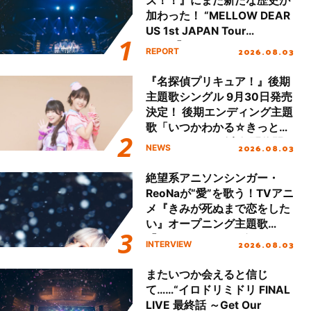
ズ！！』にまた新たな歴史が
加わった！ “MELLOW DEAR
US 1st JAPAN Tour
Final「NICE to meet YOU
2026.08.03
REPORT
!!」Dear 横浜BUNTAI”をレポ
ート!!
『名探偵プリキュア！』後期
主題歌シングル 9月30日発売
決定！ 後期エンディング主題
歌「いつかわかる☆きっとあ
える」TVサイズ先行配信開
2026.08.03
NEWS
始！
絶望系アニソンシンガー・
ReoNaが“愛”を歌う！TVアニ
メ『きみが死ぬまで恋をした
い』オープニング主題歌
「Amore」インタビュー
2026.08.03
INTERVIEW
またいつか会えると信じ
て……“イロドリミドリ FINAL
LIVE 最終話 ～Get Our