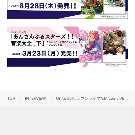
TOP
INTERVIEW
UniteUp!ワンマンライブ“sMiLea LIVE -Fly into the Uni:Birth-”開催記念 ナナロクパシフィコがんばらないと！［第6回］坂田隆一郎（LEGIT）のQ&A！