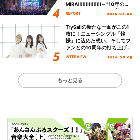
MIRAI!!!!!!!!!!!!!!～”10年の活
動を経てファイナルを迎える
2026.08.06
REPORT
本公演をレポート
TrySailの新たな一面がこの1
枚に！ニューシングル「憧
憬」に込めた想い、そしてフ
ァンとの10周年の打ち上げラ
イブを終えた心境を聞いた。
2026.08.05
INTERVIEW
もっと見る