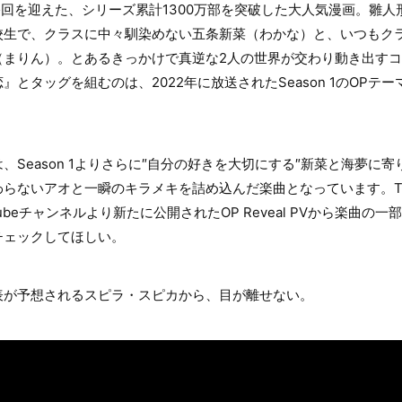
最終回を迎えた、シリーズ累計1300万部を突破した大人気漫画。雛
校生で、クラスに中々馴染めない五条新菜（わかな）と、いつもク
（まりん）。とあるきっかけで真逆な2人の世界が交わり動き出す
とタッグを組むのは、2022年に放送されたSeason 1のOPテ
、Season 1よりさらに″自分の好きを大切にする″新菜と海夢に
わらないアオと一瞬のキラメキを詰め込んだ楽曲となっています。T
ubeチャンネルより新たに公開されたOP Reveal PVから楽曲の
チェックしてほしい。
表が予想されるスピラ・スピカから、目が離せない。