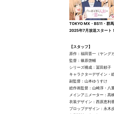
TOKYO MX・BS11
2025年7月放送スタート
【スタッフ】
原作：福田晋一（ヤング
監督：篠原啓輔
シリーズ構成：冨田頼子
キャラクターデザイン・
副監督：山本ゆうすけ
総作画監督：山崎淳・八
メインアニメーター：髙
衣装デザイン：西原恵利
プロップデザイン：永木