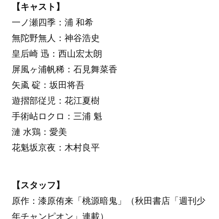
【キャスト】
一ノ瀬四季：浦 和希
無陀野無人：神谷浩史
皇后崎 迅：西山宏太朗
屏風ヶ浦帆稀：石見舞菜香
矢颪 碇：坂田将吾
遊摺部従児：花江夏樹
手術岾ロクロ：三浦 魁
漣 水鶏：愛美
花魁坂京夜：木村良平
【スタッフ】
原作：漆原侑来「桃源暗鬼」（秋田書店「週刊少
年チャンピオン」連載）