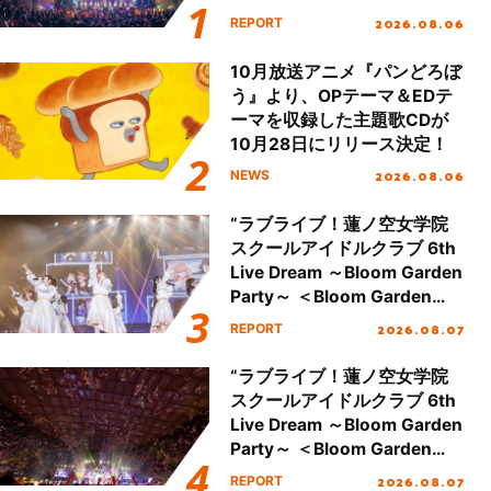
動を経てファイナルを迎える
2026.08.06
REPORT
本公演をレポート
10月放送アニメ『パンどろぼ
う』より、OPテーマ＆EDテ
ーマを収録した主題歌CDが
10月28日にリリース決定！
2026.08.06
NEWS
“ラブライブ！蓮ノ空女学院
スクールアイドルクラブ 6th
Live Dream ～Bloom Garden
Party～ ＜Bloom Garden
Party Stage／埼玉公演＞”
2026.08.07
REPORT
Day.1レポート！
“ラブライブ！蓮ノ空女学院
スクールアイドルクラブ 6th
Live Dream ～Bloom Garden
Party～ ＜Bloom Garden
Party Stage／埼玉公演＞”
2026.08.07
REPORT