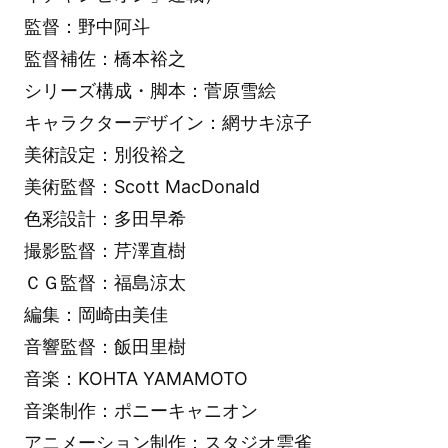
監督：野中阿斗
監督補佐：橋本裕之
シリーズ構成・脚本：菅原雪絵
キャラクターデザイン：網サキ涼子
美術設定：別役裕之
美術監督：Scott MacDonald
色彩設計：多田早希
撮影監督：芹澤直樹
ＣＧ監督：福島涼太
編集：岡崎由美佳
音響監督：飯田里樹
音楽：KOHTA YAMAMOTO
音楽制作：ポニーキャニオン
アニメーション制作：スタジオ雲雀