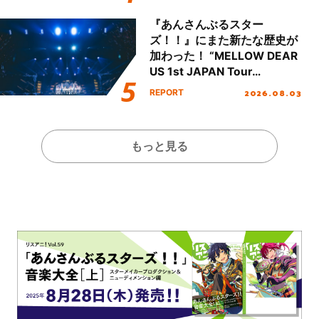
Day.2レポート！
『あんさんぶるスター
ズ！！』にまた新たな歴史が
加わった！ “MELLOW DEAR
US 1st JAPAN Tour
Final「NICE to meet YOU
2026.08.03
REPORT
!!」Dear 横浜BUNTAI”をレポ
ート!!
もっと見る